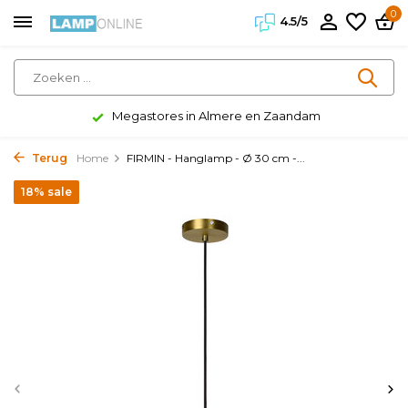
0
4.5/5
Megastores in Almere en Zaandam
Terug
Home
FIRMIN - Hanglamp - Ø 30 cm -...
18% sale