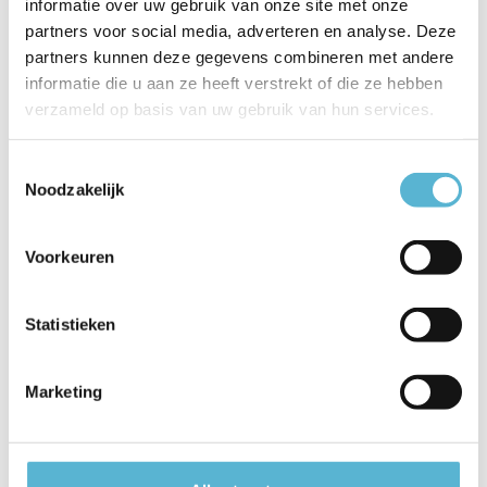
informatie over uw gebruik van onze site met onze
EAN
5411212451651
partners voor social media, adverteren en analyse. Deze
partners kunnen deze gegevens combineren met andere
Leverancier
Lucide
informatie die u aan ze heeft verstrekt of die ze hebben
verzameld op basis van uw gebruik van hun services.
Breedte
30
Toon meer
Toestemmingsselectie
Noodzakelijk
Vergelijk
Delen
Voorkeuren
Reviews
Statistieken
0
/
Based on 0 reviews
5
Er zijn nog geen reviews geschreven over dit product..
Marketing
Schrijf je eigen review