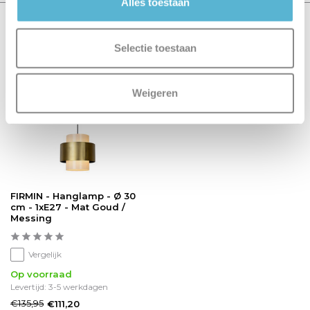
Alles toestaan
Recent bekeken
Selectie toestaan
sale 18%
Weigeren
FIRMIN - Hanglamp - Ø 30
cm - 1xE27 - Mat Goud /
Messing
Vergelijk
Op voorraad
Levertijd: 3-5 werkdagen
€135,95
€111,20