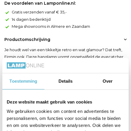
De voordelen van Lamponline.nl:
Gratis verzenden vanaf € 35,-
14 dagen bedenktijd
Mega showrooms in Almere en Zaandam
Productomschrijving
Je houdt wel van een tikkeltje retro en wat glamour? Dat treft,
Firmin ook. Deze hanglamp vormt ongetwijfeld de eyecatcher
in je woon- of eetkamer. Met zijn diameter van 30 centimeter
kan je onmogelijk om hem heen. Firmin speelt met licht door
het subtiel te vangen in een melkwitte glazen cilinder met een
Toestemming
Details
Over
messing band errond. Bovendien sluit je de ...
Toon meer
Deze website maakt gebruik van cookies
We gebruiken cookies om content en advertenties te
Productspecificaties
personaliseren, om functies voor social media te bieden
en om ons websiteverkeer te analyseren. Ook delen we
Artikelnummer
45497/30/02