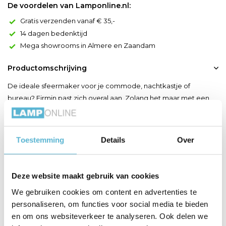
De voordelen van Lamponline.nl:
Gratis verzenden vanaf € 35,-
14 dagen bedenktijd
Mega showrooms in Almere en Zaandam
Productomschrijving
De ideale sfeermaker voor je commode, nachtkastje of
bureau? Firmin past zich overal aan. Zolang het maar met een
vleugje retro mag zijn. Deze stijlvolle tafellamp spreidt een
warme gloed op elke plaats waar je hem ook zet. Je knipt
Firmin eenvoudig aan en uit met een schakelaar op het snoer.
Toestemming
Details
Over
De lamp combineert een opalen glazen cilinder met een me...
Toon meer
Deze website maakt gebruik van cookies
We gebruiken cookies om content en advertenties te
Productspecificaties
personaliseren, om functies voor social media te bieden
en om ons websiteverkeer te analyseren. Ook delen we
Artikelnummer
45597/20/02