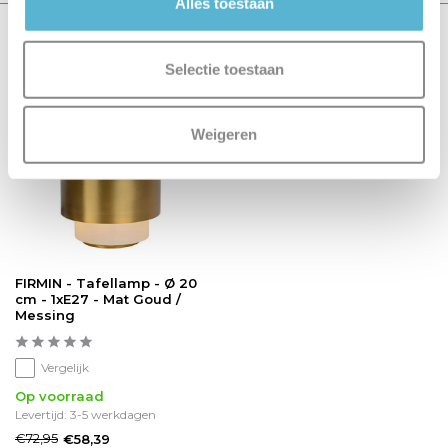
Alles toestaan
Recent bekeken
Selectie toestaan
sale 20%
Weigeren
FIRMIN - Tafellamp - Ø 20
cm - 1xE27 - Mat Goud /
Messing
Vergelijk
Op voorraad
Levertijd: 3-5 werkdagen
€72,95
€58,39