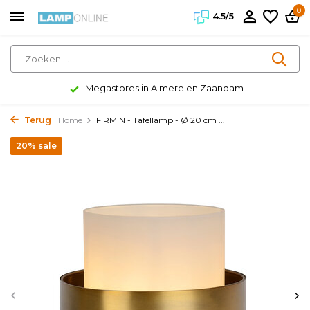
0
4.5/5
Megastores in Almere en Zaandam
Terug
Home
FIRMIN - Tafellamp - Ø 20 cm ...
20% sale