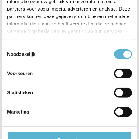
informatie over uw gebruik van onze site met onze
EAN
5411212451637
partners voor social media, adverteren en analyse. Deze
partners kunnen deze gegevens combineren met andere
Leverancier
Lucide
informatie die u aan ze heeft verstrekt of die ze hebben
verzameld op basis van uw gebruik van hun services.
Breedte
20
Toon meer
Toestemmingsselectie
Noodzakelijk
Vergelijk
Delen
Voorkeuren
Reviews
Statistieken
0
/
Based on 0 reviews
5
Er zijn nog geen reviews geschreven over dit product..
Marketing
Schrijf je eigen review