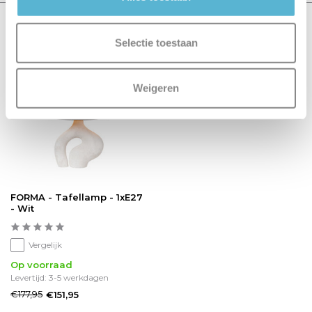
Recent bekeken
Selectie toestaan
sale 15%
Weigeren
FORMA - Tafellamp - 1xE27
- Wit
Vergelijk
Op voorraad
Levertijd: 3-5 werkdagen
€177,95
€151,95