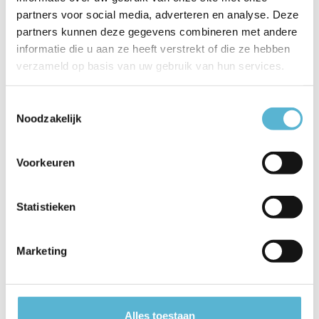
partners voor social media, adverteren en analyse. Deze
EAN
5411212345820
partners kunnen deze gegevens combineren met andere
Leverancier
Lucide
informatie die u aan ze heeft verstrekt of die ze hebben
verzameld op basis van uw gebruik van hun services.
Breedte
34
Toestemmingsselectie
Toon meer
Noodzakelijk
Vergelijk
Delen
Voorkeuren
Reviews
Statistieken
0
/
Based on 0 reviews
5
Marketing
Er zijn nog geen reviews geschreven over dit product..
Schrijf je eigen review
Alles toestaan