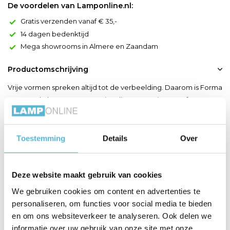
De voordelen van Lamponline.nl:
Gratis verzenden vanaf € 35,-
14 dagen bedenktijd
Mega showrooms in Almere en Zaandam
Productomschrijving
Vrije vormen spreken altijd tot de verbeelding. Daarom is Forma
een goede keuze voor creatievelingen en wie graag fantaseert.
Wat zie jij in deze originele tafelverlichting? De schemerlamp
heeft een abstracte voet, gemaakt uit hoogwaardig keramiek.
Erbovenop staat een ronde lampenkap in textiel. Daardoor
Toestemming
Details
Over
creëer je met Forma een warme, gedempte glo...
Toon meer
Deze website maakt gebruik van cookies
We gebruiken cookies om content en advertenties te
Productspecificaties
personaliseren, om functies voor social media te bieden
en om ons websiteverkeer te analyseren. Ook delen we
Artikelnummer
34551/81/31
informatie over uw gebruik van onze site met onze