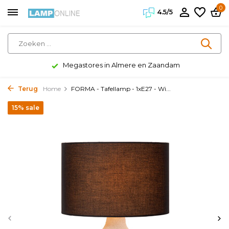
0
4.5/5
Megastores in Almere en Zaandam
Terug
Home
FORMA - Tafellamp - 1xE27 - Wi...
15% sale