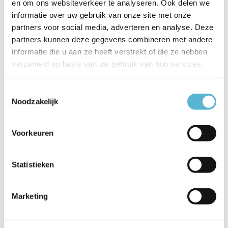
en om ons websiteverkeer te analyseren. Ook delen we
informatie over uw gebruik van onze site met onze
Artikelnummer
79177/06/01
partners voor social media, adverteren en analyse. Deze
partners kunnen deze gegevens combineren met andere
EAN
5411212791221
informatie die u aan ze heeft verstrekt of die ze hebben
Leverancier
Lucide
verzameld op basis van uw gebruik van hun services.
Breedte
21,5
Toestemmingsselectie
Noodzakelijk
Toon meer
Vergelijk
Delen
Voorkeuren
Reviews
Statistieken
0
/
Based on 0 reviews
5
Marketing
Er zijn nog geen reviews geschreven over dit product..