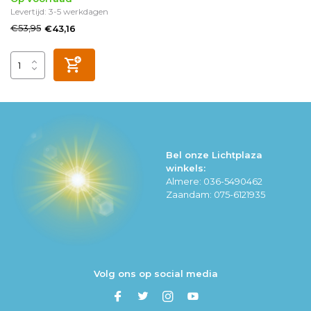
Levertijd: 3-5 werkdagen
€53,95
€43,16
Bel onze Lichtplaza
winkels:
Almere: 036-5490462
Zaandam: 075-6121935
Volg ons op social media