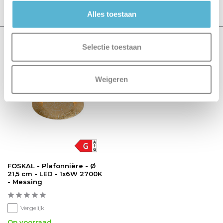
Schrijf je eigen review
Alles toestaan
Recent bekeken
Selectie toestaan
sale 20%
Weigeren
FOSKAL - Plafonnière - Ø
21,5 cm - LED - 1x6W 2700K
- Messing
Vergelijk
Op voorraad