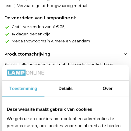
(excl.). Vervaardigd uit hoogwaardig metaal.
De voordelen van Lamponline.nl:
Gratis verzenden vanaf € 35,-
14 dagen bedenktijd
Mega showrooms in Almere en Zaandam
Productomschrijving
Een stijlvolle gebogen schijf met daaronder een lichtbron.
Foskal houdt het zo simpel mogelijk. De plafondlamp heeft wel
enkele snufjes in huis. Zo is hij uitgerust met een geïntegreerde
led-lichtbron, wat staat voor een langere levensduur en
Toestemming
Details
Over
onvervalste lichtkwaliteit. Met een stralinghoek van 120 graden
geeft deze plafonniere aan veel elementen ...
Deze website maakt gebruik van cookies
Toon meer
We gebruiken cookies om content en advertenties te
personaliseren, om functies voor social media te bieden
Productspecificaties