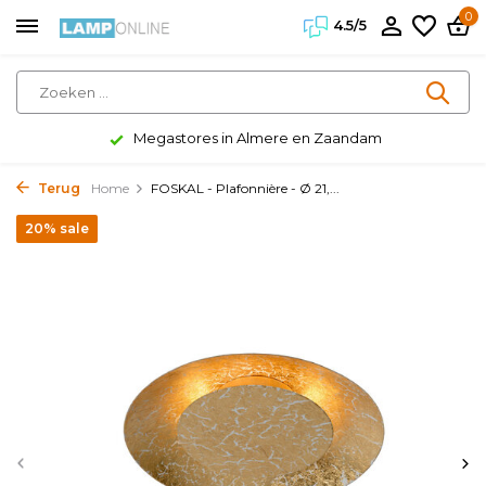
0
4.5/5
Megastores in Almere en Zaandam
Terug
Home
FOSKAL - Plafonnière - Ø 21,...
20% sale