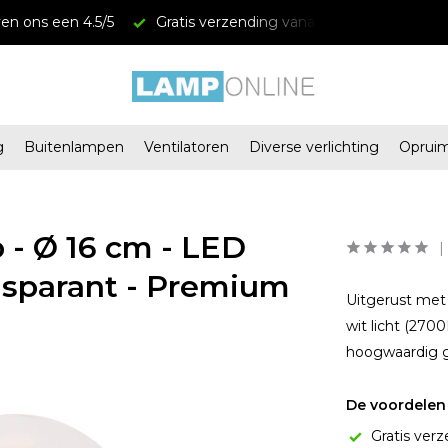
en ons een 4.5/5
Gratis verzending vanaf € 34,95
Mega
g
Buitenlampen
Ventilatoren
Diverse verlichting
Oprui
 - Ø 16 cm - LED
nsparant - Premium
Uitgerust met
wit licht (270
hoogwaardig g
De voordelen 
Gratis verz