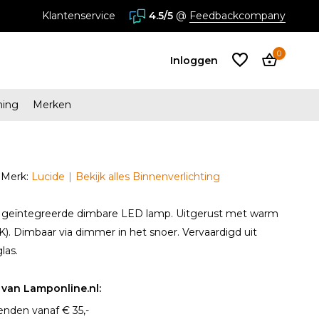
stores in Almere en Zaandam
Klantenservice
4.5/5
@
Feedbackcompany
0
Inloggen
ming
Merken
Account
aanmaken
Merk:
Lucide
Bekijk alles Binnenverlichting
Account
aanmaken
 geïntegreerde dimbare LED lamp. Uitgerust met warm
0K). Dimbaar via dimmer in het snoer. Vervaardigd uit
las.
van Lamponline.nl:
enden vanaf € 35,-