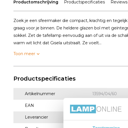
Productomschrijving
Productspecificaties
Reviews
Zoek je een sfeermaker die compact, krachtig en tegelijk 
graag voor je binnen. De heldere glazen bol met geïnteg
sokkel. Zet de tafellamp eenvoudig aan of uit via de sch
warm wit licht dat Gisela uitstraalt. Ze voelt...
Toon meer
Productspecificaties
Artikelnummer
13594/04/60
EAN
5411212134868
Leverancier
Lucide
Toestemming