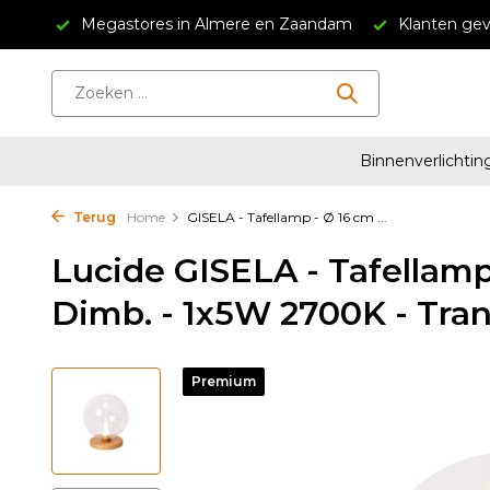
34,95
Megastores in Almere en Zaandam
Klanten gev
Binnenverlichtin
Terug
Home
GISELA - Tafellamp - Ø 16 cm ...
Lucide GISELA - Tafellamp
Dimb. - 1x5W 2700K - Tra
Premium