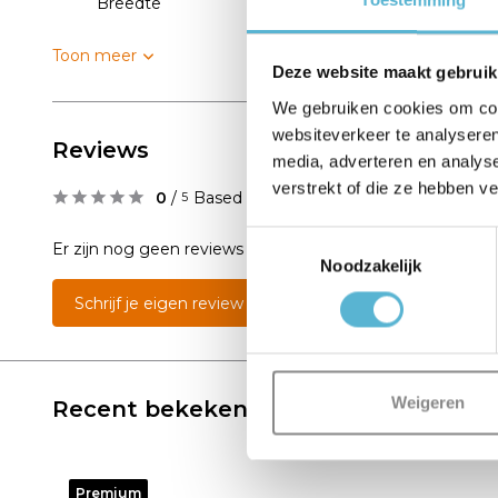
Breedte
16
Toon meer
Deze website maakt gebruik
We gebruiken cookies om cont
websiteverkeer te analyseren
Reviews
media, adverteren en analys
verstrekt of die ze hebben v
0
/
Based on 0 reviews
5
Toestemmingsselectie
Er zijn nog geen reviews geschreven over dit product..
Noodzakelijk
Schrijf je eigen review
Weigeren
Recent bekeken
Premium