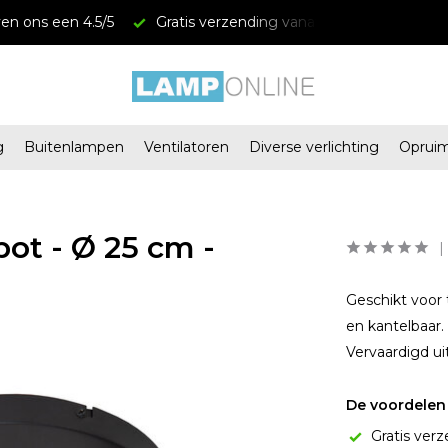
en ons een 4.5/5
Gratis verzending vanaf € 34,95
Mega
g
Buitenlampen
Ventilatoren
Diverse verlichting
Oprui
ot - Ø 25 cm -
Geschikt voor 
en kantelbaar.
Vervaardigd u
De voordelen 
Gratis verz