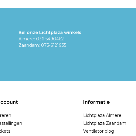
Bel onze Lichtplaza winkels:
Almere: 036-5490462
Zaandam: 075-6121935
account
Informatie
reren
Lichtplaza Almere
estellingen
Lichtplaza Zaandam
ickets
Ventilator blog