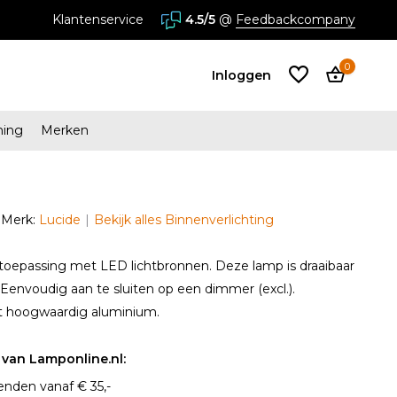
stores in Almere en Zaandam
Klantenservice
4.5/5
@
Feedbackcompany
0
Inloggen
ming
Merken
Account
aanmaken
Merk:
Lucide
Bekijk alles Binnenverlichting
Account
aanmaken
toepassing met LED lichtbronnen. Deze lamp is draaibaar
 Eenvoudig aan te sluiten op een dimmer (excl.).
it hoogwaardig aluminium.
van Lamponline.nl:
enden vanaf € 35,-