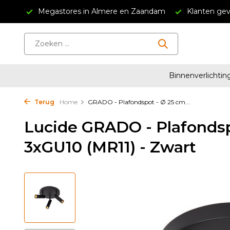
34,95
Megastores in Almere en Zaandam
Klanten gev
Binnenverlichtin
Terug
Home
GRADO - Plafondspot - Ø 25 cm...
Lucide GRADO - Plafondsp
3xGU10 (MR11) - Zwart