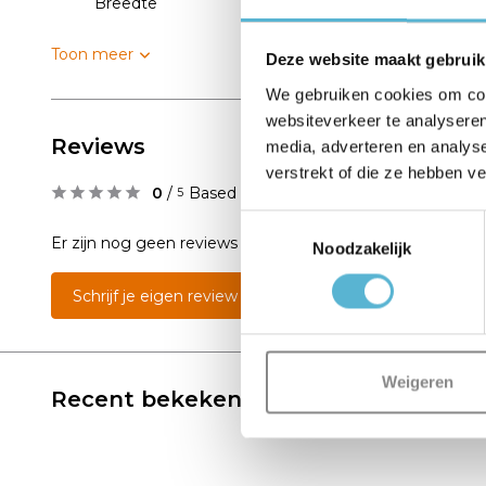
Breedte
25
Toon meer
Deze website maakt gebruik
We gebruiken cookies om cont
websiteverkeer te analyseren
Reviews
media, adverteren en analys
verstrekt of die ze hebben v
0
/
Based on 0 reviews
5
Toestemmingsselectie
Er zijn nog geen reviews geschreven over dit product..
Noodzakelijk
Schrijf je eigen review
Weigeren
Recent bekeken