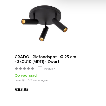
GRADO - Plafondspot - Ø 25 cm
- 3xGU10 (MR11) - Zwart
Vergelijk
Op voorraad
Levertijd: 3-5 werkdagen
€83,95