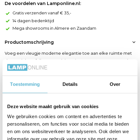
De voordelen van Lamponline.nl:
Gratis verzenden vanaf € 35,-
14 dagen bedenktijd
Mega showrooms in Almere en Zaandam
Productomschrijving
Voeg een vleugje moderne elegantie toe aan elke ruimte met
deze unieke tafellamp. Maak kennis met Gregory. De neutrale
linnen kap geeft de lamp een natuurlijke en gezellige uitstraling
die het licht zachtjes dempt. De lamp is 56 centimeter hoog en
past door de driehoekige vorm in elk interieur. Gregory is
Toestemming
Details
Over
bovendien eenvoudig uit te rusten met een e...
Toon meer
Deze website maakt gebruik van cookies
We gebruiken cookies om content en advertenties te
Productspecificaties
personaliseren, om functies voor social media te bieden
en om ons websiteverkeer te analyseren. Ook delen we
Artikelnummer
30595/81/30
informatie over uw gebruik van onze site met onze