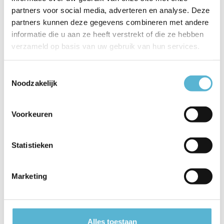
partners voor social media, adverteren en analyse. Deze
EAN
5411212303141
partners kunnen deze gegevens combineren met andere
Leverancier
Lucide
informatie die u aan ze heeft verstrekt of die ze hebben
verzameld op basis van uw gebruik van hun services.
Breedte
18
Toestemmingsselectie
Toon meer
Noodzakelijk
Vergelijk
Delen
Voorkeuren
Reviews
Statistieken
0
/
Based on 0 reviews
5
Marketing
Er zijn nog geen reviews geschreven over dit product..
Schrijf je eigen review
Alles toestaan