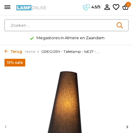
0
4.5/5
Megastores in Almere en Zaandam
Terug
Home
GREGORY - Tafellamp - 1xE27 - ...
15% sale