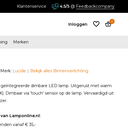
stores in Almere en Zaandam
Klantenservice
4.5/5
@
Feedbackcompany
0
Inloggen
ming
Merken
Account
aanmaken
Merk:
Lucide
Bekijk alles Binnenverlichting
Account
aanmaken
 geïntegreerde dimbare LED lamp. Uitgerust met warm
0K). Dimbaar via 'touch' sensor op de lamp. Vervaardigd uit
zer.
van Lamponline.nl:
enden vanaf € 35,-