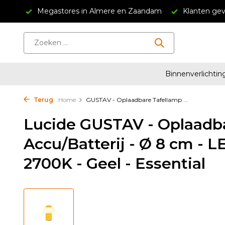
34,95
Megastores in Almere en Zaandam
Klanten gev
Binnenverlichtin
Terug
Home
GUSTAV - Oplaadbare Tafellamp ...
Lucide GUSTAV - Oplaadba
Accu/Batterij - Ø 8 cm - 
2700K - Geel - Essential