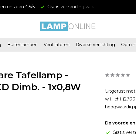
en ons een 4.5/5
Gratis verzending vanaf € 34,95
Mega
g
Buitenlampen
Ventilatoren
Diverse verlichting
Oprui
re Tafellamp -
LED Dimb. - 1x0,8W
Uitgerust met
wit licht (270
hoogwaardig ij
De voordelen 
Gratis verz