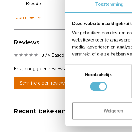
Breedte
8
Toestemming
Toon meer
Deze website maakt gebruik
We gebruiken cookies om cont
websiteverkeer te analyseren
Reviews
media, adverteren en analys
verstrekt of die ze hebben v
0
/
Based on 0 reviews
5
Toestemmingsselectie
Er zijn nog geen reviews geschreven over dit product..
Noodzakelijk
Schrijf je eigen review
Recent bekeken
Weigeren