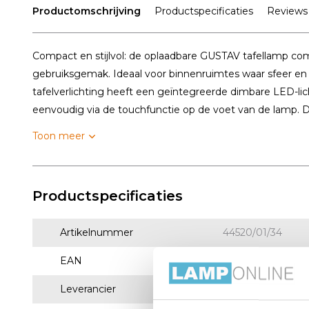
Productomschrijving
Productspecificaties
Reviews
Compact en stijlvol: de oplaadbare GUSTAV tafellamp c
gebruiksgemak. Ideaal voor binnenruimtes waar sfeer en 
tafelverlichting heeft een geïntegreerde dimbare LED-li
eenvoudig via de touchfunctie op de voet van de lamp. De
Toon meer
Productspecificaties
Artikelnummer
44520/01/34
EAN
5411212442055
Leverancier
Lucide