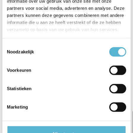
informatie over uw gebruik van onze site met onze
€575,00
€699,00
€575,00
partners voor social media, adverteren en analyse. Deze
partners kunnen deze gegevens combineren met andere
informatie die u aan ze heeft verstrekt of die ze hebben
verzameld op basis van uw gebruik van hun services.
Reviews
Toestemmingsselectie
Noodzakelijk
0
/
Based on 0 reviews
5
Er zijn nog geen reviews geschreven over dit product..
Voorkeuren
Schrijf je eigen review
Statistieken
Gerelateerde artikelen:
Marketing