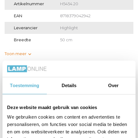
Artikelnummer
H5454.20
EAN
8718379042942
Leverancier
Highlight
Breedte
50 cm
Toon meer
Vergelijk
Delen
Toestemming
Details
Over
Gerelateerde artikelen:
Deze website maakt gebruik van cookies
We gebruiken cookies om content en advertenties te
Hanglamp Clear
Hanglamp Clear
Hanglamp Clear
personaliseren, om functies voor social media te bieden
Egg 5 l...
Egg 8 l...
Egg 5 l...
en om ons websiteverkeer te analyseren. Ook delen we