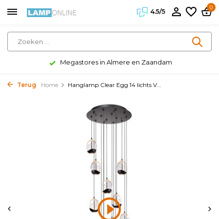
0
4.5/5
Klanten geven ons een 4.5/5
Terug
Home
Hanglamp Clear Egg 14 lichts V...