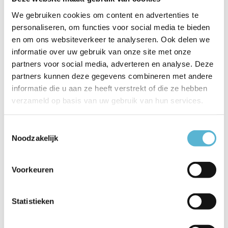
EAN
8718881087400
We gebruiken cookies om content en advertenties te
personaliseren, om functies voor social media te bieden
Vergelijk
Delen
en om ons websiteverkeer te analyseren. Ook delen we
informatie over uw gebruik van onze site met onze
partners voor social media, adverteren en analyse. Deze
Gerelateerde artikelen:
partners kunnen deze gegevens combineren met andere
informatie die u aan ze heeft verstrekt of die ze hebben
verzameld op basis van uw gebruik van hun services.
Toestemmingsselectie
G95 - Filament
ST64 - Filament
Noodzakelijk
lamp - ...
lamp -...
€14,95
€14,95
Voorkeuren
€11,19
€10,36
Statistieken