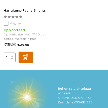
Hanglamp Facile 6 lichts
Vergelijk
Op voorraad
Op werkdagen voor 17.00 uur
besteld, morgen in huis
€139,00
€29,95
Bel onze Lichtplaza
winkels:
Almere: 036-5490462
Zaandam: 075-6121935