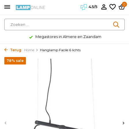
0
4.5/5
Megastores in Almere en Zaandam
Terug
Home
Hanglamp Facile 6 lichts
78% sale