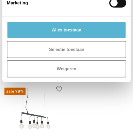
Marketing
Reviews
0
/
Based on 0 reviews
5
Alles toestaan
Er zijn nog geen reviews geschreven over dit product..
Schrijf je eigen review
Selectie toestaan
Weigeren
Recent bekeken
sale 78%