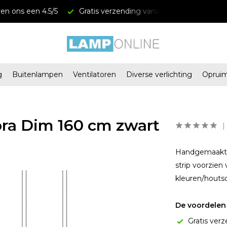
en ons een 4.5/5
Gratis verzending vanaf € 34,95
Mega
g
Buitenlampen
Ventilatoren
Diverse verlichting
Oprui
ra Dim 160 cm zwart
Handgemaakte 
strip voorzien
kleuren/houtso
De voordelen 
Gratis verz