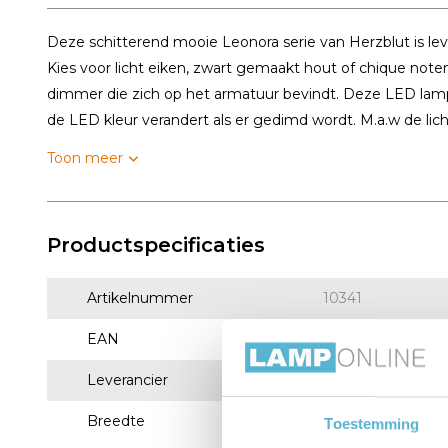
Deze schitterend mooie Leonora serie van Herzblut is lev
Kies voor licht eiken, zwart gemaakt hout of chique not
dimmer die zich op het armatuur bevindt. Deze LED lamp
de LED kleur verandert als er gedimd wordt. M.a.w de licht
Toon meer
Productspecificaties
Artikelnummer
10341
EAN
4021273027934
Leverancier
Herzblut
Breedte
5,8 cm
Toestemming