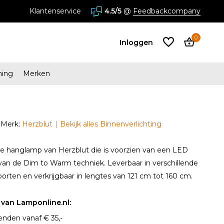
stores in Almere en Zaandam
Klantenservice
4.5/5
@
Feedbackcompany
0
Inloggen
ming
Merken
Account
aanmaken
Merk:
Herzblut
Bekijk alles Binnenverlichting
Account
aanmaken
hanglamp van Herzblut die is voorzien van een LED
 van de Dim to Warm techniek. Leverbaar in verschillende
orten en verkrijgbaar in lengtes van 121 cm tot 160 cm.
van Lamponline.nl:
enden vanaf € 35,-