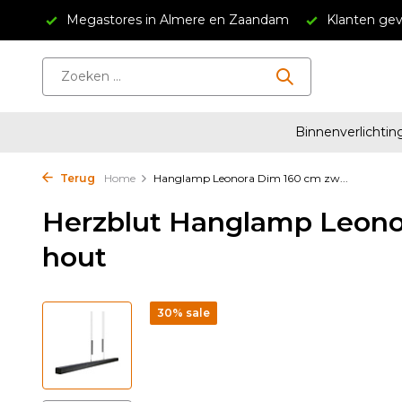
34,95
Megastores in Almere en Zaandam
Klanten gev
Binnenverlichtin
Terug
Home
Hanglamp Leonora Dim 160 cm zw...
Herzblut Hanglamp Leono
hout
30% sale