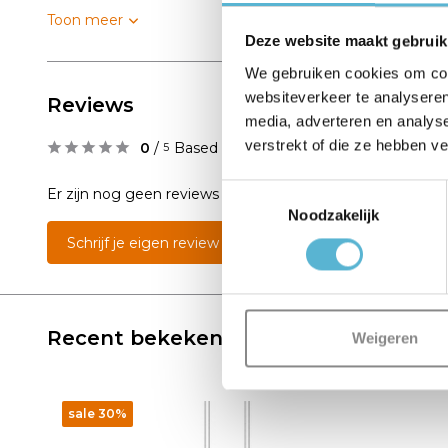
Toon meer
Deze website maakt gebruik
We gebruiken cookies om cont
websiteverkeer te analyseren
Reviews
media, adverteren en analys
verstrekt of die ze hebben v
0
/
Based on 0 reviews
5
Toestemmingsselectie
Er zijn nog geen reviews geschreven over dit product..
Noodzakelijk
Schrijf je eigen review
Recent bekeken
Weigeren
sale 30%