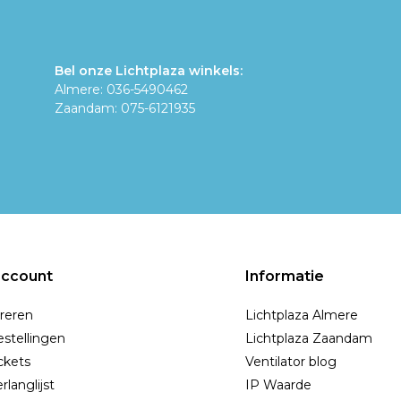
Bel onze Lichtplaza winkels:
Almere: 036-5490462
Zaandam: 075-6121935
account
Informatie
reren
Lichtplaza Almere
estellingen
Lichtplaza Zaandam
ickets
Ventilator blog
rlanglijst
IP Waarde