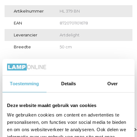
Artikelnummer
HL 379 BN
EAN
8720701101678
Leverancier
Artdelight
Breedte
50 cm
Toon meer
Vergelijk
Delen
Toestemming
Details
Over
Gerelateerde artikelen:
Deze website maakt gebruik van cookies
We gebruiken cookies om content en advertenties te
personaliseren, om functies voor social media te bieden
en om ons websiteverkeer te analyseren. Ook delen we
Lamp LED 4W
Lamp LED 4W
LED E27 lamp 40
100LM 2200...
180LM 2200...
Watt...
informatie over uw gebruik van onze site met onze