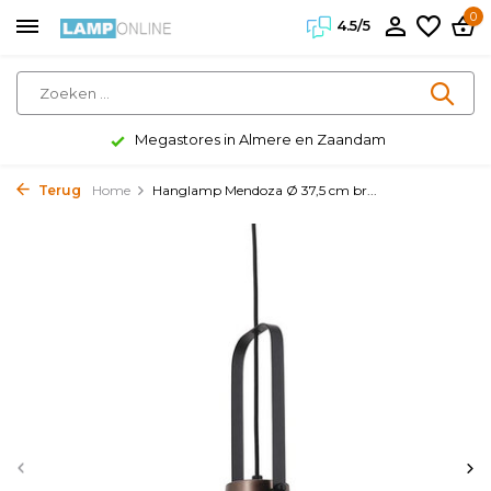
0
4.5/5
Megastores in Almere en Zaandam
Terug
Home
Hanglamp Mendoza Ø 37,5 cm br...