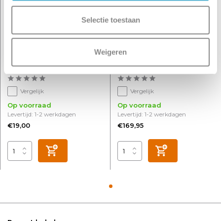
Selectie toestaan
Weigeren
Lamp LED G95 5W 100 LM
Hanglamp Santiago Ø 35
1800K 3 Standen DIM Rook
cm brons-zwart
Vergelijk
Vergelijk
Op voorraad
Op voorraad
Levertijd: 1-2 werkdagen
Levertijd: 1-2 werkdagen
€19,00
€169,95