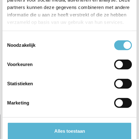
€129,95
€129,95
€11,19
partners kunnen deze gegevens combineren met andere
informatie die u aan ze heeft verstrekt of die ze hebben
verzameld op basis van uw gebruik van hun services.
Toestemmingsselectie
Noodzakelijk
Reviews
0
/
Based on 0 reviews
5
Voorkeuren
Er zijn nog geen reviews geschreven over dit product..
Statistieken
Schrijf je eigen review
Marketing
Gerelateerde artikelen:
Alles toestaan