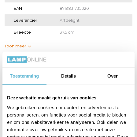
EAN
8719831735020
Leverancier
Artdelight
Breedte
37,5 cm
Toon meer
Vergelijk
Delen
Toestemming
Details
Over
Gerelateerde artikelen:
Deze website maakt gebruik van cookies
We gebruiken cookies om content en advertenties te
personaliseren, om functies voor social media te bieden
Hanglamp
Hanglamp
G95 - Filament
Mendoza Ø 37,...
Mendoza Ø 37,...
lamp - ...
en om ons websiteverkeer te analyseren. Ook delen we
informatie over uw gebruik van onze site met onze
€14,95
partners voor social media, adverteren en analyse. Deze