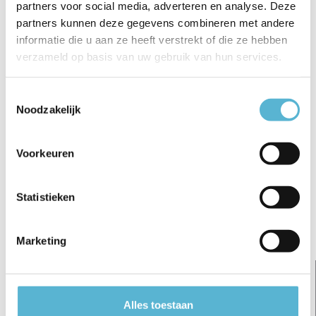
partners voor social media, adverteren en analyse. Deze
€5,95
€6,95
€32,50
partners kunnen deze gegevens combineren met andere
informatie die u aan ze heeft verstrekt of die ze hebben
verzameld op basis van uw gebruik van hun services.
Toestemmingsselectie
Reviews
Noodzakelijk
0
/
Based on 0 reviews
5
Voorkeuren
Er zijn nog geen reviews geschreven over dit product..
Schrijf je eigen review
Statistieken
Gerelateerde artikelen:
Marketing
Alles toestaan