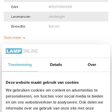
EAN
8720701103351
Leverancier
Artdelight
Breedte
6.6 cm
Toon meer
Vergelijk
Delen
Gerelateerde artikelen:
Toestemming
Details
Over
Deze website maakt gebruik van cookies
We gebruiken cookies om content en advertenties te
LED GU10 lamp 50-
LED GU10 lamp 35-
HUE Lichtbron
personaliseren, om functies voor social media te bieden
3,8 W...
2,6 W...
GU10 400...
en om ons websiteverkeer te analyseren. Ook delen we
informatie over uw gebruik van onze site met onze
€7,95
€34,95