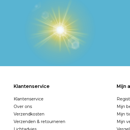
Klantenservice
Mijn 
Klantenservice
Regist
Over ons
Mijn b
Verzendkosten
Mijn t
Verzenden & retourneren
Mijn ve
Lichtadvies
Vergel