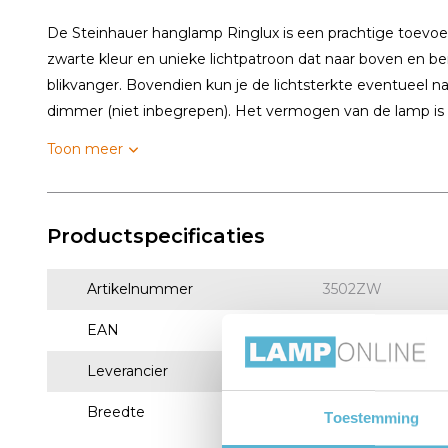
De Steinhauer hanglamp Ringlux is een prachtige toevoe
zwarte kleur en unieke lichtpatroon dat naar boven en be
blikvanger. Bovendien kun je de lichtsterkte eventueel
dimmer (niet inbegrepen). Het vermogen van de lamp is 4
Toon meer
Productspecificaties
Artikelnummer
3502ZW
EAN
8712746166811
Leverancier
Steinhauer BV
Breedte
60
Toestemming