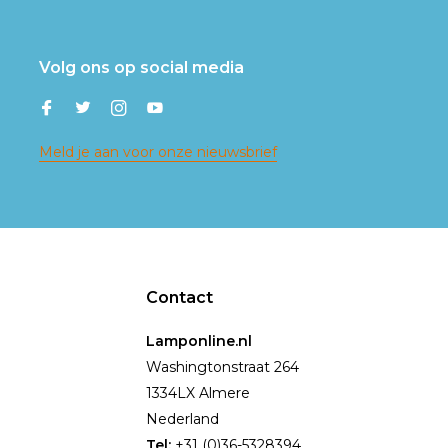
Volg ons op social media
Meld je aan voor onze nieuwsbrief
Contact
Lamponline.nl
Washingtonstraat 264
1334LX Almere
Nederland
Tel:
+31 (0)36-5328394