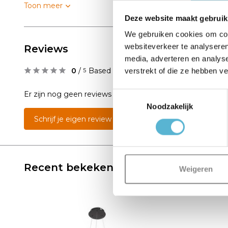
Toon meer
Deze website maakt gebruik
We gebruiken cookies om cont
websiteverkeer te analyseren
Reviews
media, adverteren en analys
0
/
Based on 0 reviews
verstrekt of die ze hebben v
5
Er zijn nog geen reviews geschreven over dit product..
Toestemmingsselectie
Noodzakelijk
Schrijf je eigen review
Recent bekeken
Weigeren