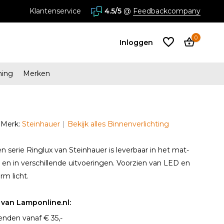
stores in Almere en Zaandam
Klantenservice
4.5/5
@
Feedbackcompany
0
Inloggen
ming
Merken
Account
aanmaken
Merk:
Steinhauer
Bekijk alles Binnenverlichting
Account
aanmaken
serie Ringlux van Steinhauer is leverbaar in het mat-
en in verschillende uitvoeringen. Voorzien van LED en
m licht.
van Lamponline.nl:
enden vanaf € 35,-