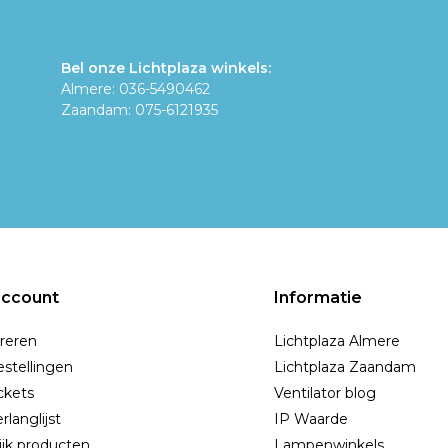
Bel onze Lichtplaza winkels:
Almere: 036-5490462
Zaandam: 075-6121935
account
Informatie
reren
Lichtplaza Almere
estellingen
Lichtplaza Zaandam
ickets
Ventilator blog
rlanglijst
IP Waarde
ijk producten
Lampenwinkels