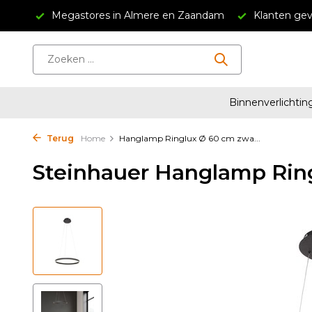
34,95
Megastores in Almere en Zaandam
Klanten gev
Binnenverlichtin
Terug
Home
Hanglamp Ringlux Ø 60 cm zwa...
Steinhauer Hanglamp Rin