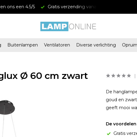
en ons een 4.5/5
Gratis verzending vanaf € 34,95
Mega
g
Buitenlampen
Ventilatoren
Diverse verlichting
Oprui
glux Ø 60 cm zwart
De hanglampen 
goud en zwart 
geeft mooi war
De voordelen 
Gratis verz