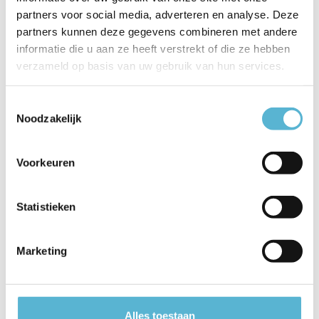
partners voor social media, adverteren en analyse. Deze
EAN
5411212303387
partners kunnen deze gegevens combineren met andere
Leverancier
Lucide
informatie die u aan ze heeft verstrekt of die ze hebben
verzameld op basis van uw gebruik van hun services.
Breedte
20
Toestemmingsselectie
Toon meer
Noodzakelijk
Vergelijk
Delen
Voorkeuren
Reviews
Statistieken
0
/
Based on 0 reviews
5
Marketing
Er zijn nog geen reviews geschreven over dit product..
Schrijf je eigen review
Alles toestaan