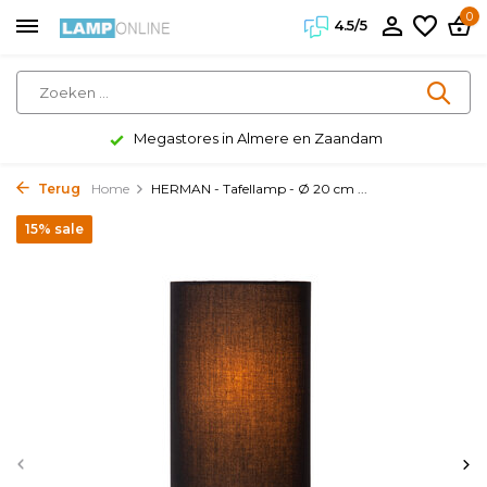
0
4.5/5
Megastores in Almere en Zaandam
Terug
Home
HERMAN - Tafellamp - Ø 20 cm ...
15% sale