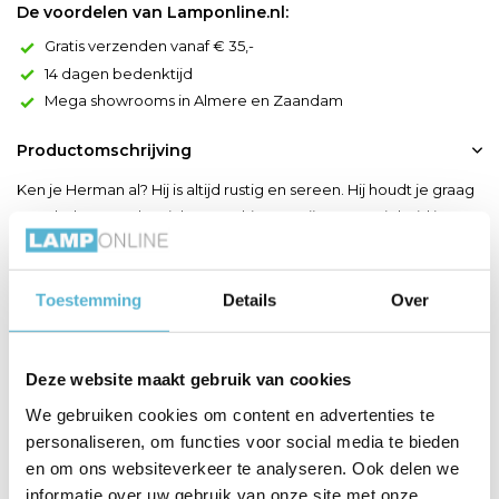
De voordelen van Lamponline.nl:
Gratis verzenden vanaf € 35,-
14 dagen bedenktijd
Mega showrooms in Almere en Zaandam
Productomschrijving
Ken je Herman al? Hij is altijd rustig en sereen. Hij houdt je graag
gezelschap zonder zich op te dringen. Zijn aanwezigheid is
haast onmerkbaar maar is hij er niet, dan mis je hem meteen. De
elegante tafellamp is vervaardigd uit staal en hoogwaardig
katoen, want ook duurzaamheid vindt Herman heel belangrijk.
Toestemming
Details
Over
Je schakelt hem eenvoudig aan of uit vi...
Toon meer
Deze website maakt gebruik van cookies
We gebruiken cookies om content en advertenties te
Productspecificaties
personaliseren, om functies voor social media te bieden
en om ons websiteverkeer te analyseren. Ook delen we
Artikelnummer
30562/81/30
informatie over uw gebruik van onze site met onze