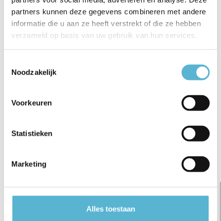
€5,95
€6,95
€60,50
partners kunnen deze gegevens combineren met andere
informatie die u aan ze heeft verstrekt of die ze hebben
verzameld op basis van uw gebruik van hun services.
Toestemmingsselectie
Noodzakelijk
Reviews
0
/
Based on 0 reviews
5
Voorkeuren
Er zijn nog geen reviews geschreven over dit product..
Statistieken
Schrijf je eigen review
Marketing
Gerelateerde artikelen:
Alles toestaan