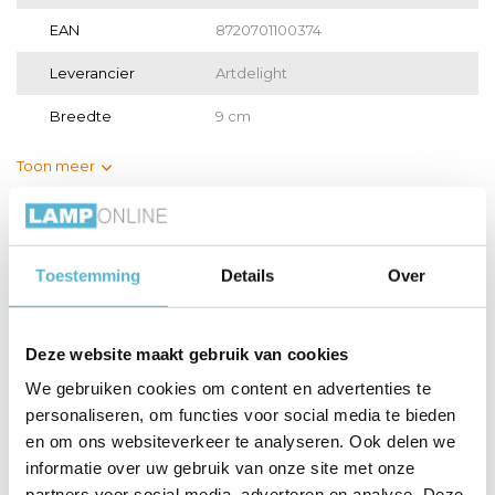
EAN
8720701100374
Leverancier
Artdelight
Breedte
9 cm
Toon meer
Vergelijk
Delen
Toestemming
Details
Over
Gerelateerde artikelen:
Deze website maakt gebruik van cookies
We gebruiken cookies om content en advertenties te
personaliseren, om functies voor social media te bieden
LED GU10 lamp 50-
LED GU10 lamp 35-
HUE Lichtbron
3,8 W...
2,6 W...
GU10 400...
en om ons websiteverkeer te analyseren. Ook delen we
informatie over uw gebruik van onze site met onze
€7,95
€64,95
partners voor social media, adverteren en analyse. Deze