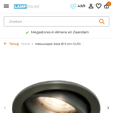
0
4.5/5
Megastores in Almere en Zaandam
Terug
Home
Inbouwspot Alice Ø 9 cm GU10 ...