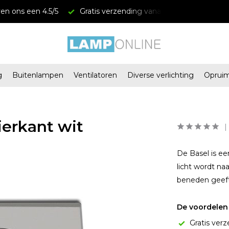
en ons een 4.5/5
Gratis verzending vanaf € 34,95
Mega
g
Buitenlampen
Ventilatoren
Diverse verlichting
Oprui
ierkant wit
De Basel is ee
licht wordt na
beneden geeft 
De voordelen 
Gratis verz