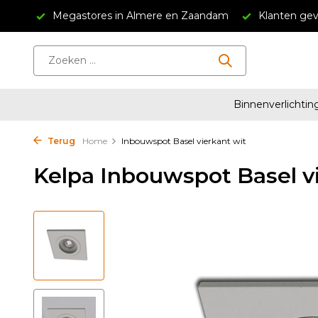
34,95
Megastores in Almere en Zaandam
Klanten gev
Binnenverlichtin
Terug
Home
Inbouwspot Basel vierkant wit
Kelpa Inbouwspot Basel v