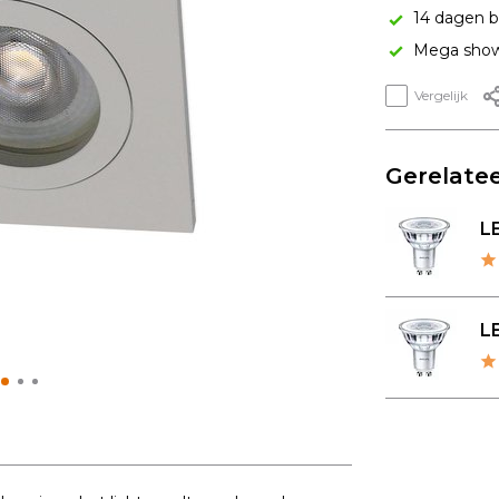
14 dagen b
Mega show
Vergelijk
Gerelatee
LE
LE