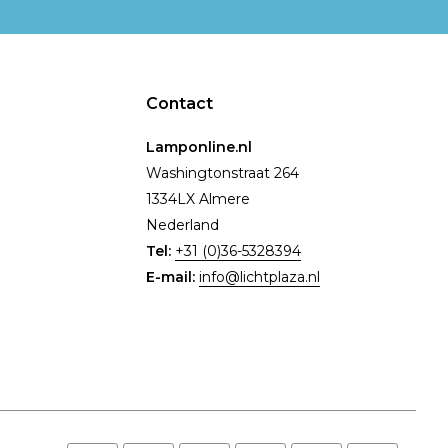
Contact
Lamponline.nl
Washingtonstraat 264
1334LX Almere
Nederland
Tel:
+31 (0)36-5328394
E-mail:
info@lichtplaza.nl