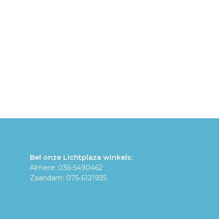
Bel onze Lichtplaza winkels:
Almere: 036-5490462
Zaandam: 075-6121935