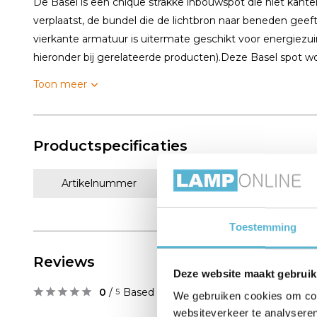
De Basel is een chique strakke inbouwspot die niet kantel
verplaatst, de bundel die de lichtbron naar beneden geeft
vierkante armatuur is uitermate geschikt voor energiezu
hieronder bij gerelateerde producten).Deze Basel spot wor
Toon meer
Productspecificaties
Artikelnummer
GS-148-556 wit
Toestemming
Reviews
Deze website maakt gebruik
0
/
Based on 0 reviews
5
We gebruiken cookies om cont
websiteverkeer te analyseren