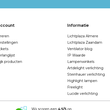
account
Informatie
reren
Lichtplaza Almere
estellingen
Lichtplaza Zaandam
ickets
Ventilator blog
rlanglijst
IP Waarde
ijk producten
Lampenwinkels
Artdelight verlichting
Steinhauer verlichting
Highlight lampen
Freelight
Lucide verlichting
Wij scoren een
4.5/5
op