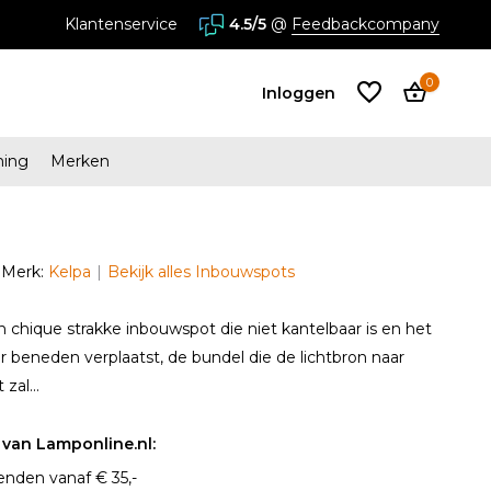
stores in Almere en Zaandam
Klantenservice
4.5/5
@
Feedbackcompany
0
Inloggen
ming
Merken
Account
aanmaken
Merk:
Kelpa
Bekijk alles Inbouwspots
Account
aanmaken
n chique strakke inbouwspot die niet kantelbaar is en het
ar beneden verplaatst, de bundel die de lichtbron naar
zal...
van Lamponline.nl:
enden vanaf € 35,-