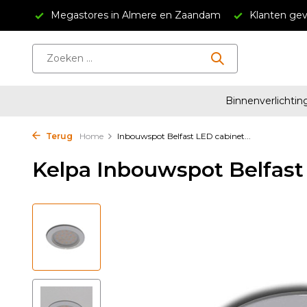
34,95
Megastores in Almere en Zaandam
Klanten gev
Binnenverlichtin
Terug
Home
Inbouwspot Belfast LED cabinet...
Kelpa Inbouwspot Belfast