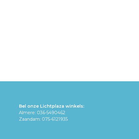
Bel onze Lichtplaza winkels:
Almere: 036-5490462
Zaandam: 075-6121935