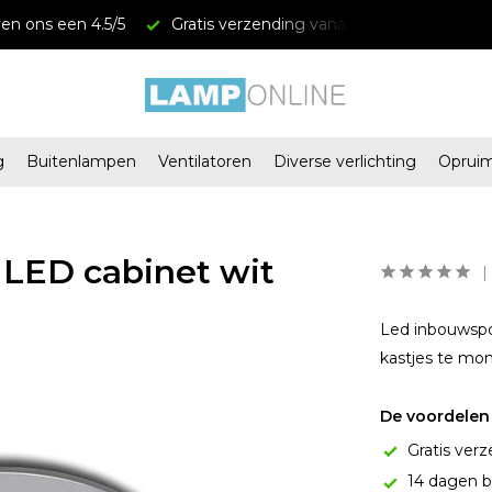
en ons een 4.5/5
Gratis verzending vanaf € 34,95
Mega
g
Buitenlampen
Ventilatoren
Diverse verlichting
Oprui
 LED cabinet wit
Led inbouwspo
kastjes te mon
De voordelen 
Gratis verz
14 dagen b