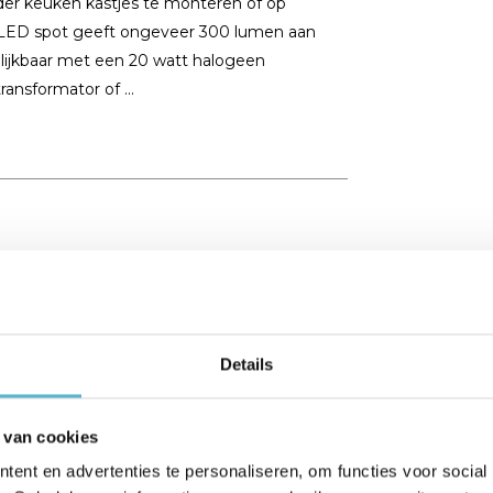
der keuken kastjes te monteren of op
t LED spot geeft ongeveer 300 lumen aan
gelijkbaar met een 20 watt halogeen
ansformator of ...
Details
 van cookies
ent en advertenties te personaliseren, om functies voor social