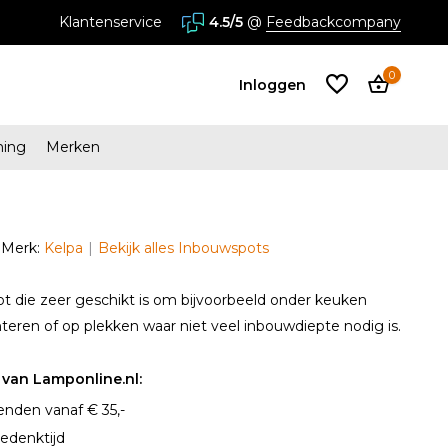
stores in Almere en Zaandam
Klantenservice
4.5/5
@
Feedbackcompany
0
Inloggen
ming
Merken
Account
aanmaken
Merk:
Kelpa
Bekijk alles Inbouwspots
Account
aanmaken
t die zeer geschikt is om bijvoorbeeld onder keuken
teren of op plekken waar niet veel inbouwdiepte nodig is.
van Lamponline.nl:
enden vanaf € 35,-
edenktijd