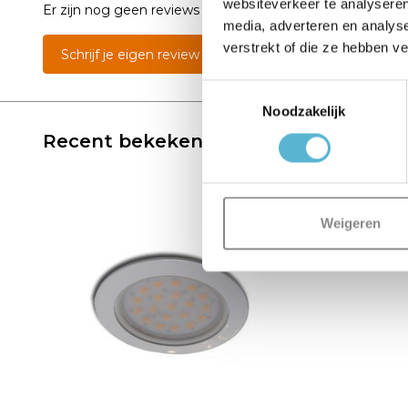
websiteverkeer te analyseren
Er zijn nog geen reviews geschreven over dit product..
media, adverteren en analys
verstrekt of die ze hebben v
Schrijf je eigen review
Toestemmingsselectie
Noodzakelijk
Recent bekeken
Weigeren