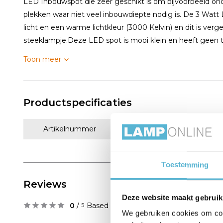
LED Inbouwspot die zeer geschikt is om bijvoorbeeld on
plekken waar niet veel inbouwdiepte nodig is. De 3 Wat
licht en een warme lichtkleur (3000 Kelvin) en dit is ver
steeklampje.Deze LED spot is mooi klein en heeft geen tr
Toon meer
Productspecificaties
Artikelnummer
201418 wit
Toestemming
Reviews
Deze website maakt gebruik
0
/
Based on 0 reviews
5
We gebruiken cookies om cont