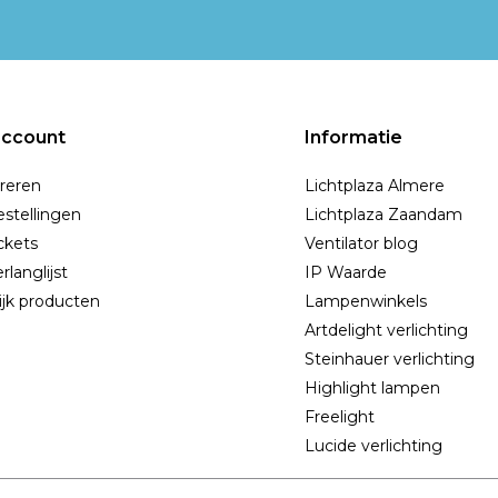
account
Informatie
reren
Lichtplaza Almere
estellingen
Lichtplaza Zaandam
ickets
Ventilator blog
rlanglijst
IP Waarde
ijk producten
Lampenwinkels
Artdelight verlichting
Steinhauer verlichting
Highlight lampen
Freelight
Lucide verlichting