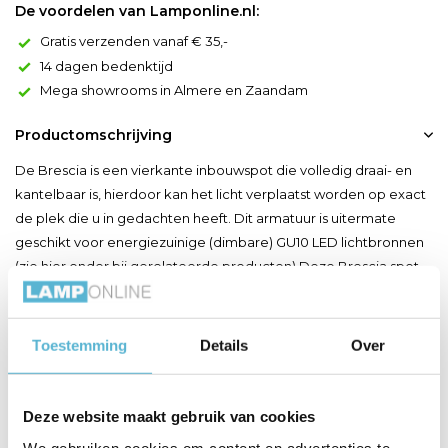
De voordelen van Lamponline.nl:
Gratis verzenden vanaf € 35,-
14 dagen bedenktijd
Mega showrooms in Almere en Zaandam
Productomschrijving
De Brescia is een vierkante inbouwspot die volledig draai- en
kantelbaar is, hierdoor kan het licht verplaatst worden op exact
de plek die u in gedachten heeft. Dit armatuur is uitermate
geschikt voor energiezuinige (dimbare) GU10 LED lichtbronnen
(zie hier onder bij gerelateerde producten).Deze Brescia spot
wordt geleverd met een GU10 fitting en d...
Toon meer
Toestemming
Details
Over
Productspecificaties
Deze website maakt gebruik van cookies
Artikelnummer
15-192/1zwart
We gebruiken cookies om content en advertenties te