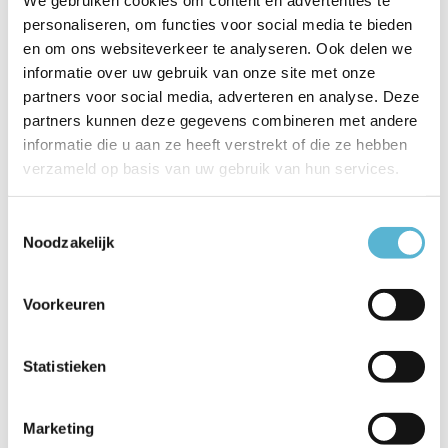
personaliseren, om functies voor social media te bieden
Vergelijk
Delen
en om ons websiteverkeer te analyseren. Ook delen we
informatie over uw gebruik van onze site met onze
partners voor social media, adverteren en analyse. Deze
Gerelateerde artikelen:
partners kunnen deze gegevens combineren met andere
informatie die u aan ze heeft verstrekt of die ze hebben
verzameld op basis van uw gebruik van hun services.
Toestemmingsselectie
LED GU10 lamp 50-
LED GU10 lamp 35-
3,8 W...
2,6 W...
Noodzakelijk
€7,95
Voorkeuren
€5,95
€6,95
Statistieken
Marketing
Reviews