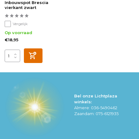
Inbouwspot Brescia
vierkant zwart
Vergelijk
Op voorraad
€18,95
Bel onze Lichtplaza
winkels:
Almere: 036-5490462
Zaandam: 075-6121935