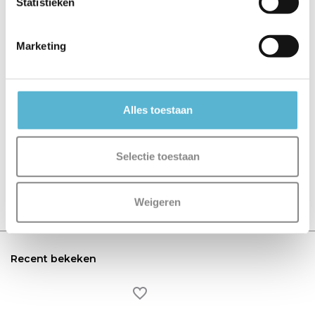
Statistieken
€5,95
€6,95
€12,95
Marketing
Reviews
Alles toestaan
0
/
Based on 0 reviews
5
Selectie toestaan
Er zijn nog geen reviews geschreven over dit product..
Schrijf je eigen review
Weigeren
Recent bekeken