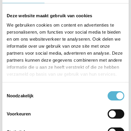
EAN
8720701102699
Deze website maakt gebruik van cookies
Leverancier
Artdelight
We gebruiken cookies om content en advertenties te
Breedte
8.5 cm
personaliseren, om functies voor social media te bieden
en om ons websiteverkeer te analyseren. Ook delen we
Toon meer
informatie over uw gebruik van onze site met onze
partners voor social media, adverteren en analyse. Deze
Vergelijk
Delen
partners kunnen deze gegevens combineren met andere
informatie die u aan ze heeft verstrekt of die ze hebben
verzameld op basis van uw gebruik van hun services.
Gerelateerde artikelen:
Toestemmingsselectie
Noodzakelijk
LED GU10 lamp 50-
LED GU10 lamp 35-
LED Module Ø
Voorkeuren
3,8 W...
2,6 W...
50mm 5 Wa...
€7,95