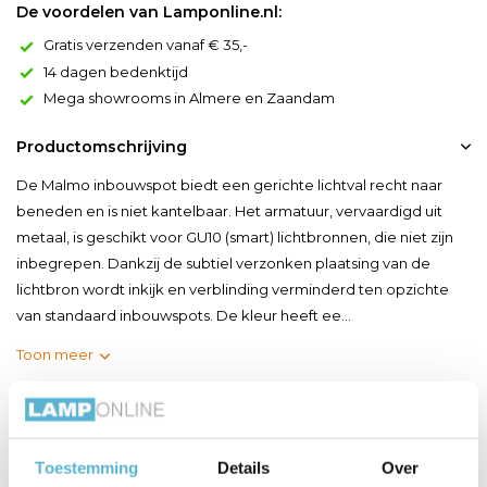
De voordelen van Lamponline.nl:
Gratis verzenden vanaf € 35,-
14 dagen bedenktijd
Mega showrooms in Almere en Zaandam
Productomschrijving
De Malmo inbouwspot biedt een gerichte lichtval recht naar
beneden en is niet kantelbaar. Het armatuur, vervaardigd uit
metaal, is geschikt voor GU10 (smart) lichtbronnen, die niet zijn
inbegrepen. Dankzij de subtiel verzonken plaatsing van de
lichtbron wordt inkijk en verblinding verminderd ten opzichte
van standaard inbouwspots. De kleur heeft ee...
Toon meer
Productspecificaties
Toestemming
Details
Over
Artikelnummer
DL MALMO MG