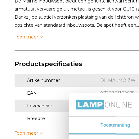
De Malmo inbouwspot biedt een gerichte lichtval recht n
armatuur, vervaardigd uit metaal, is geschikt voor GU10 (s
Dankzij de subtiel verzonken plaatsing van de lichtbron w
opzichte van standaard inbouwspots. De spot heeft een...
Toon meer
Productspecificaties
Artikelnummer
DL MALMO ZW
EAN
8720701102675
Leverancier
Artdelight
Breedte
8.5 cm
Toestemming
Toon meer