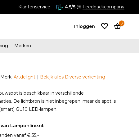
stores in Almere en Zaandam
Klantenservice
4.5/5
@
Feedbackcompany
0
Inloggen
ming
Merken
Account
aanmaken
Merk:
Artdelight
Bekijk alles Diverse verlichting
Account
aanmaken
wspot is beschikbaar in verschillende
ties. De lichtbron is niet inbegrepen, maar de spot is
 (smart) GU10 LED-lampen.
van Lamponline.nl:
enden vanaf € 35,-