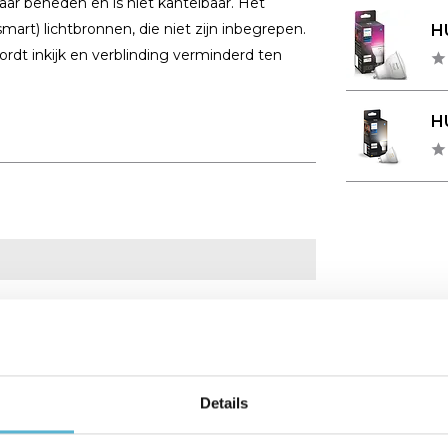
aar beneden en is niet kantelbaar. Het
mart) lichtbronnen, die niet zijn inbegrepen.
HU
ordt inkijk en verblinding verminderd ten
HU
Details