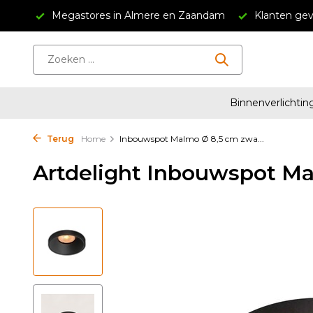
34,95
Megastores in Almere en Zaandam
Klanten gev
Binnenverlichtin
Terug
Home
Inbouwspot Malmo Ø 8,5 cm zwa...
Artdelight Inbouwspot Ma