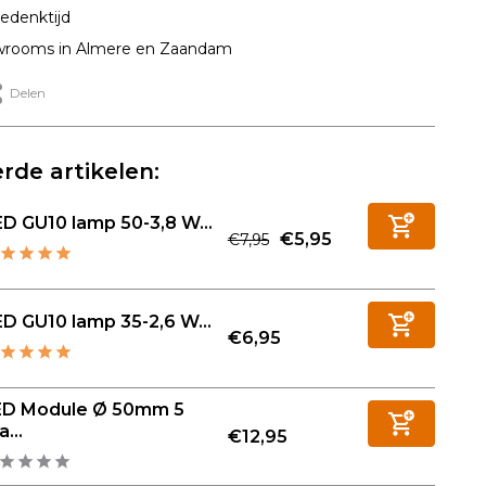
edenktijd
rooms in Almere en Zaandam
Delen
rde artikelen:
D GU10 lamp 50-3,8 W...
€5,95
€7,95
D GU10 lamp 35-2,6 W...
€6,95
ED Module Ø 50mm 5
...
€12,95