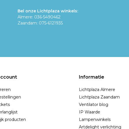
Bel onze Lichtplaza winkels:
Almere: 036-5490462
Zaandam: 075-6121935
account
Informatie
reren
Lichtplaza Almere
estellingen
Lichtplaza Zaandam
ickets
Ventilator blog
rlanglijst
IP Waarde
ijk producten
Lampenwinkels
Artdelight verlichting