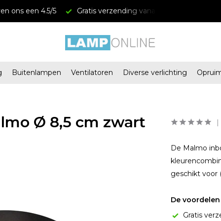
en ons een 4.5/5
Gratis verzending vanaf € 34,95
Mega
g
Buitenlampen
Ventilatoren
Diverse verlichting
Oprui
lmo Ø 8,5 cm zwart
De Malmo inbou
kleurencombina
geschikt voor
De voordelen 
Gratis verz