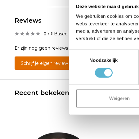
Deze website maakt gebruik
We gebruiken cookies om cont
Reviews
websiteverkeer te analyseren
media, adverteren en analys
0
/
Based on 0 reviews
5
verstrekt of die ze hebben v
Er zijn nog geen reviews geschreven over dit product..
Toestemmingsselectie
Noodzakelijk
Schrijf je eigen review
Recent bekeken
Weigeren