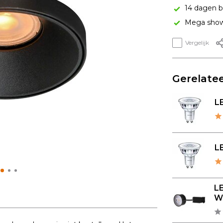
14 dagen b
Mega show
Vergelijk
Gerelatee
LE
LE
L
Wa