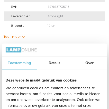
EAN
8719831735716
Leverancier
Artdelight
Breedte
10 cm
Toon meer
Vergelijk
Delen
Gerelateerde artikelen:
Toestemming
Details
Over
Deze website maakt gebruik van cookies
We gebruiken cookies om content en advertenties te
LED GU10 lamp 50-
LED GU10 lamp 35-
Inbouwspot
personaliseren, om functies voor social media te bieden
3,8 W...
2,6 W...
Moggio 1 li...
en om ons websiteverkeer te analyseren. Ook delen we
informatie over uw gebruik van onze site met onze
€7,95