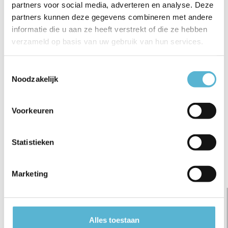
partners voor social media, adverteren en analyse. Deze
€5,95
€6,95
€24,95
partners kunnen deze gegevens combineren met andere
informatie die u aan ze heeft verstrekt of die ze hebben
verzameld op basis van uw gebruik van hun services.
Toestemmingsselectie
Reviews
Noodzakelijk
0
/
Based on 0 reviews
5
Voorkeuren
Er zijn nog geen reviews geschreven over dit product..
Schrijf je eigen review
Statistieken
Gerelateerde artikelen:
Marketing
sale 7%
Alles toestaan