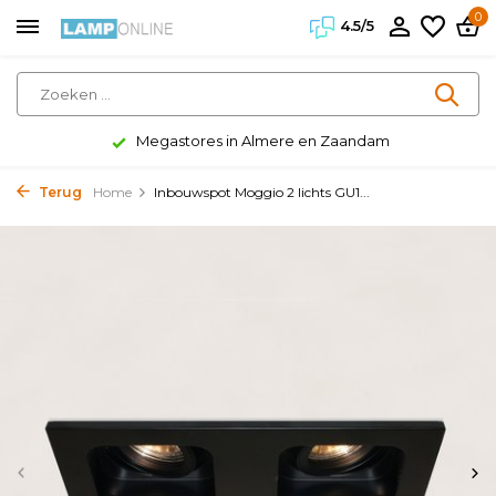
0
4.5/5
Megastores in Almere en Zaandam
Terug
Home
Inbouwspot Moggio 2 lichts GU1...