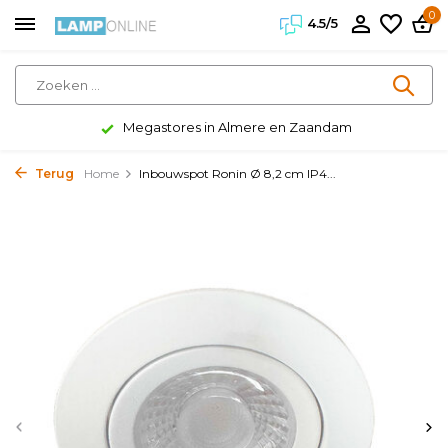
0
4.5/5
Megastores in Almere en Zaandam
Terug
Home
Inbouwspot Ronin Ø 8,2 cm IP4...