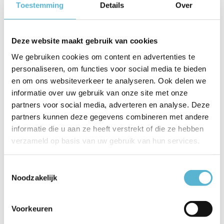
Toestemming
Details
Over
Productspecificaties
Artikelnummer
05-1180-31
Deze website maakt gebruik van cookies
EAN
8712771032143
We gebruiken cookies om content en advertenties te
personaliseren, om functies voor social media te bieden
Leverancier
Ylumen
en om ons websiteverkeer te analyseren. Ook delen we
Breedte
8.2 cm
informatie over uw gebruik van onze site met onze
partners voor social media, adverteren en analyse. Deze
Toon meer
partners kunnen deze gegevens combineren met andere
informatie die u aan ze heeft verstrekt of die ze hebben
Vergelijk
Delen
verzameld op basis van uw gebruik van hun services.
Gerelateerde artikelen:
Toestemmingsselectie
Noodzakelijk
Voorkeuren