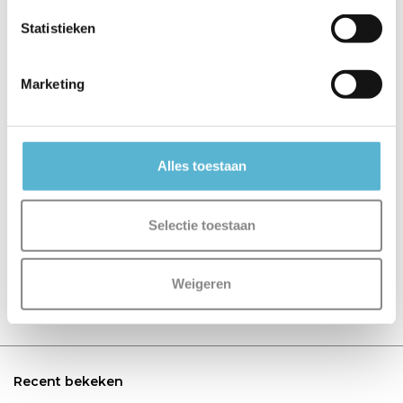
Inbouwspot Ronin
Inbouwspot Ronin
Ø 8,2...
Ø 8,2...
Statistieken
€32,95
€32,95
Marketing
Alles toestaan
Reviews
0
/
Based on 0 reviews
5
Selectie toestaan
Er zijn nog geen reviews geschreven over dit product..
Weigeren
Schrijf je eigen review
Recent bekeken