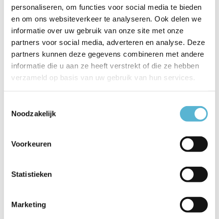
personaliseren, om functies voor social media te bieden
Productspecificaties
en om ons websiteverkeer te analyseren. Ook delen we
informatie over uw gebruik van onze site met onze
Artikelnummer
15812/02/30
partners voor social media, adverteren en analyse. Deze
partners kunnen deze gegevens combineren met andere
EAN
5411212152077
informatie die u aan ze heeft verstrekt of die ze hebben
Leverancier
Lucide
verzameld op basis van uw gebruik van hun services.
Breedte
16
Toestemmingsselectie
Noodzakelijk
Toon meer
Vergelijk
Delen
Voorkeuren
Reviews
Statistieken
0
/
Based on 0 reviews
5
Marketing
Er zijn nog geen reviews geschreven over dit product..