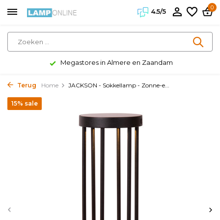
0
4.5/5
Megastores in Almere en Zaandam
Terug
Home
JACKSON - Sokkellamp - Zonne-e...
15% sale