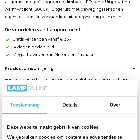
Uitgerust met geïntegreerde dimbare LED lamp. Uitgerust met
warm wit licht (3000K). Uitgerust met bewegingssensor en
dag/nacht sensor. Vervaardigd uit hoogwaardig aluminium.
De voordelen van Lamponline.nl:
Gratis verzenden vanaf € 35,-
14 dagen bedenktijd
Mega showrooms in Almere en Zaandam
Productomschrijving
Een compacte lichttotem op je tuintafel zetten om nog langer
van je avond te genieten? Maak kennis met Jackson. Deze
tafellamp, vervaardigd uit hoogwaardig aluminium, brengt met
zijn geïntegreerde ledlamp warm wit licht in je tuin. Via de
Toestemming
Details
Over
dag/nacht-sensor gaat de schemerlamp automatisch aan als de
avond valt. Je hoeft je gemoedelijke babbel, heerl...
Deze website maakt gebruik van cookies
Toon meer
We gebruiken cookies om content en advertenties te