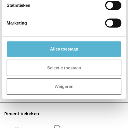
Statistieken
€149,00
€139,00
€129,95
Marketing
Alles toestaan
Reviews
0
/
Based on 0 reviews
5
Selectie toestaan
Er zijn nog geen reviews geschreven over dit product..
Weigeren
Schrijf je eigen review
Recent bekeken