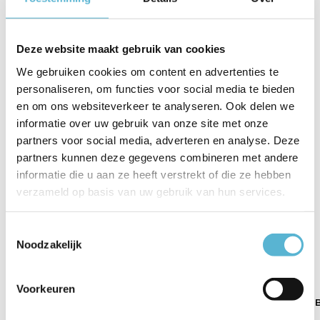
Artikelnummer
5613-64
Deze website maakt gebruik van cookies
EAN
8712771033744
We gebruiken cookies om content en advertenties te
Leverancier
Ylumen
personaliseren, om functies voor social media te bieden
en om ons websiteverkeer te analyseren. Ook delen we
Breedte
100 cm
informatie over uw gebruik van onze site met onze
partners voor social media, adverteren en analyse. Deze
Toon meer
partners kunnen deze gegevens combineren met andere
Vergelijk
Delen
informatie die u aan ze heeft verstrekt of die ze hebben
verzameld op basis van uw gebruik van hun services.
Gerelateerde artikelen:
Toestemmingsselectie
Noodzakelijk
Voorkeuren
Kapstok Tenaro B
Kapstok Tenaro B
Kapstok Tenaro 
80 cm...
100 c...
80 cm...