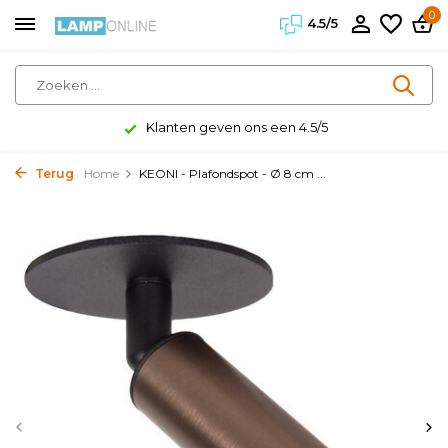
0
4.5/5
Klanten geven ons een 4.5/5
Terug
Home
KEONI - Plafondspot - Ø 8 cm ...