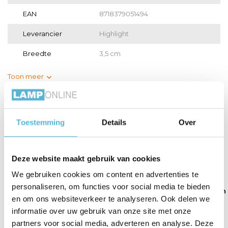
EAN
8718379051494
Leverancier
Highlight
Breedte
3,5 cm
Toon meer
Vergelijk
Delen
Toestemming
Details
Over
Gerelateerde artikelen:
Deze website maakt gebruik van cookies
We gebruiken cookies om content en advertenties te
personaliseren, om functies voor social media te bieden
Rail 150 cm
Rails kap Trackline
Bocht 90 graden
en om ons websiteverkeer te analyseren. Ook delen we
Trackline ...
ra...
beige ...
informatie over uw gebruik van onze site met onze
partners voor social media, adverteren en analyse. Deze
€67,50
€2,80
€11,00