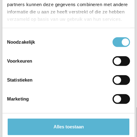
partners kunnen deze gegevens combineren met andere
informatie die u aan ze heeft verstrekt of die ze hebben
verzameld op basis van uw gebruik van hun services.
Toestemmingsselectie
Reviews
Noodzakelijk
0
/
Based on 0 reviews
5
Voorkeuren
Er zijn nog geen reviews geschreven over dit product..
Schrijf je eigen review
Statistieken
Gerelateerde artikelen:
Marketing
Alles toestaan