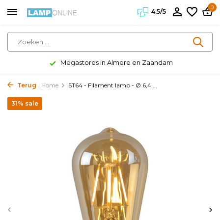
0
4.5/5
Megastores in Almere en Zaandam
Terug
Home
ST64 - Filament lamp - Ø 6,4 ...
31% sale