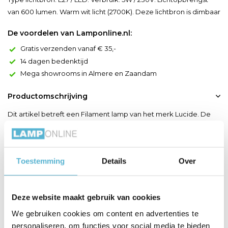
van 600 lumen. Warm wit licht (2700K). Deze lichtbron is dimbaar
De voordelen van Lamponline.nl:
Gratis verzenden vanaf € 35,-
14 dagen bedenktijd
Mega showrooms in Almere en Zaandam
Productomschrijving
Dit artikel betreft een Filament lamp van het merk Lucide. De
lamp is van hoogwaardige kwaliteit en heeft een lange
levensduur. De Filament lamp is uitgerust met een E27 fitting. De
lichtbron heeft een wattage van 5 watt en een
Toestemming
Details
Over
kleurtemperatuur van 2700 kelvin. De lamp produceert een
lichtopbrengst van 600 lumen en is voorzien van een
energielabel ...
Deze website maakt gebruik van cookies
Toon meer
We gebruiken cookies om content en advertenties te
personaliseren, om functies voor social media te bieden