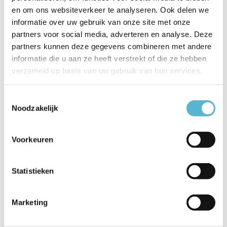
Productspecificaties
en om ons websiteverkeer te analyseren. Ook delen we
informatie over uw gebruik van onze site met onze
Artikelnummer
49068/05/62
partners voor social media, adverteren en analyse. Deze
partners kunnen deze gegevens combineren met andere
EAN
5411212491602
informatie die u aan ze heeft verstrekt of die ze hebben
verzameld op basis van uw gebruik van hun services.
Leverancier
Lucide
Breedte
6,4
Toestemmingsselectie
Noodzakelijk
Toon meer
Vergelijk
Delen
Voorkeuren
Statistieken
Reviews
0
/
Based on 0 reviews
5
Marketing
Er zijn nog geen reviews geschreven over dit product..