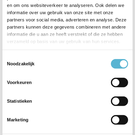
Productspecificaties
en om ons websiteverkeer te analyseren. Ook delen we
informatie over uw gebruik van onze site met onze
Artikelnummer
44501/03/30
partners voor social media, adverteren en analyse. Deze
partners kunnen deze gegevens combineren met andere
EAN
5411212441614
informatie die u aan ze heeft verstrekt of die ze hebben
verzameld op basis van uw gebruik van hun services.
Leverancier
Lucide
Breedte
13
Toestemmingsselectie
Noodzakelijk
Toon meer
Vergelijk
Delen
Voorkeuren
Statistieken
Reviews
0
/
Based on 0 reviews
5
Marketing
Er zijn nog geen reviews geschreven over dit product..