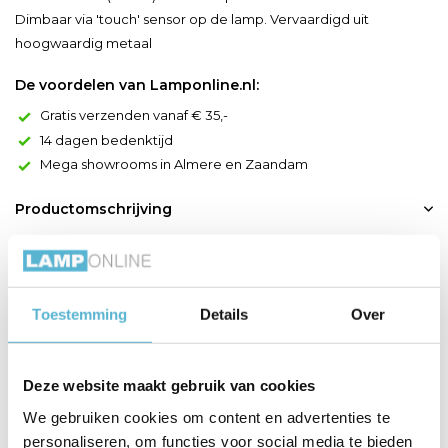
Dimbaar via 'touch' sensor op de lamp. Vervaardigd uit
hoogwaardig metaal
De voordelen van Lamponline.nl:
Gratis verzenden vanaf € 35,-
14 dagen bedenktijd
Mega showrooms in Almere en Zaandam
Productomschrijving
Hou je van een strak, modern interieur? Reken dan op Lavale.
De minimalistische tafellamp voorziet je met plezier van een
streepje licht. Zijn slanke uitvoering in hoogwaardig staal is
Toestemming
Details
Over
subtiel, de mogelijkheden uitbundig. De tafelverlichting is
horizontaal draaibaar zodat je efficiënt komaf maakt met
ongewenste schaduwen. Lavale is bovendien uitge...
Deze website maakt gebruik van cookies
Toon meer
We gebruiken cookies om content en advertenties te
personaliseren, om functies voor social media te bieden