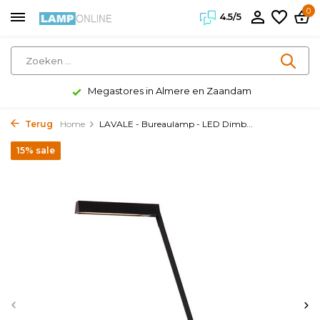
0
4.5/5
Megastores in Almere en Zaandam
Terug
Home
LAVALE - Bureaulamp - LED Dimb...
15% sale