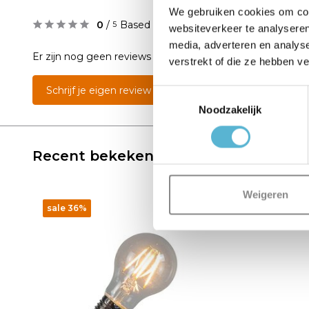
We gebruiken cookies om cont
0
/
Based on 0 reviews
5
websiteverkeer te analyseren
media, adverteren en analys
Er zijn nog geen reviews geschreven over dit product..
verstrekt of die ze hebben v
Schrijf je eigen review
Toestemmingsselectie
Noodzakelijk
Recent bekeken
Weigeren
sale 36%