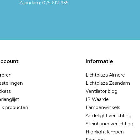
Zaandam: 075-6121935
account
Informatie
reren
Lichtplaza Almere
estellingen
Lichtplaza Zaandam
ickets
Ventilator blog
rlanglijst
IP Waarde
ijk producten
Lampenwinkels
Artdelight verlichting
Steinhauer verlichting
Highlight lampen