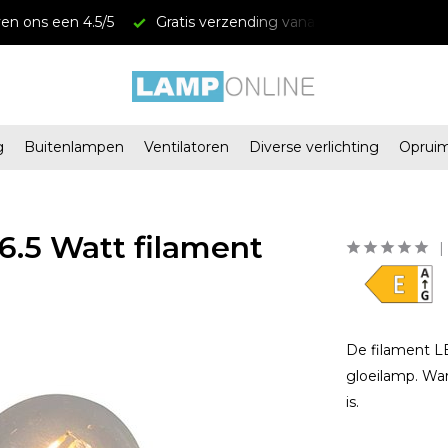
 een 4.5/5
Gratis verzending vanaf € 34,95
Megastore
g
Buitenlampen
Ventilatoren
Diverse verlichting
Oprui
.5 Watt filament
De filament L
gloeilamp. Warm
is.