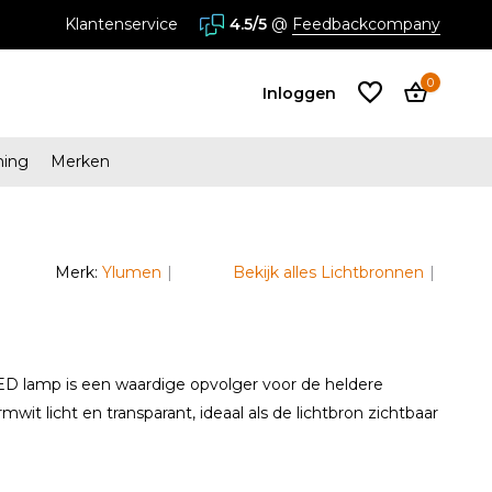
s in Almere en Zaandam
Klantenservice
4.5/5
@
Feedbackcompany
0
Inloggen
ming
Merken
Account
aanmaken
Merk:
Ylumen
Bekijk alles Lichtbronnen
Account
aanmaken
ED lamp is een waardige opvolger voor de heldere
wit licht en transparant, ideaal als de lichtbron zichtbaar