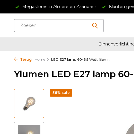
Megastores in Almere en Zaandam
Klanten geven ons
Binnenverlichtin
Terug
Home
LED E27 lamp 60-6.5 Watt filam...
Ylumen LED E27 lamp 60-6
36% sale