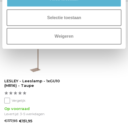
Recent bekeken
Selectie toestaan
sale 15%
Weigeren
LESLEY - Leeslamp - 1xGU10
(MR16) - Taupe
Vergelijk
Op voorraad
Levertijd: 3-5 werkdagen
€177,95
€151,95