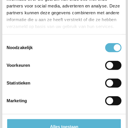
partners voor social media, adverteren en analyse. Deze
EAN
5411212032096
partners kunnen deze gegevens combineren met andere
Leverancier
Lucide
informatie die u aan ze heeft verstrekt of die ze hebben
verzameld op basis van uw gebruik van hun services.
Breedte
20
Toestemmingsselectie
Toon meer
Noodzakelijk
Vergelijk
Delen
Voorkeuren
Reviews
Statistieken
0
/
Based on 0 reviews
5
Marketing
Er zijn nog geen reviews geschreven over dit product..
Schrijf je eigen review
Alles toestaan