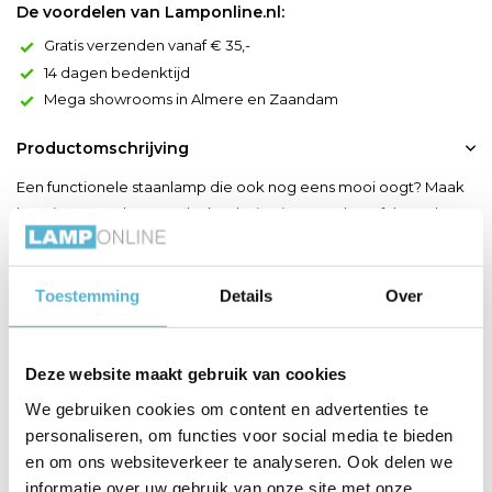
De voordelen van Lamponline.nl:
Gratis verzenden vanaf € 35,-
14 dagen bedenktijd
Mega showrooms in Almere en Zaandam
Productomschrijving
Een functionele staanlamp die ook nog eens mooi oogt? Maak
kennis met Lesley. Het slanke design in metaal geeft haar de
strakke look die zo in elke moderne huiskamer past. Deze
staande lamp heeft de perfecte hoogte om je boek te
verlichten wanneer je ze naast je gemakkelijke fauteuil plaatst.
Toestemming
Details
Over
Met een handig metalen staafje kantel je zo de GU10 ledl...
Toon meer
Deze website maakt gebruik van cookies
We gebruiken cookies om content en advertenties te
Productspecificaties
personaliseren, om functies voor social media te bieden
en om ons websiteverkeer te analyseren. Ook delen we
Artikelnummer
03725/01/41
informatie over uw gebruik van onze site met onze