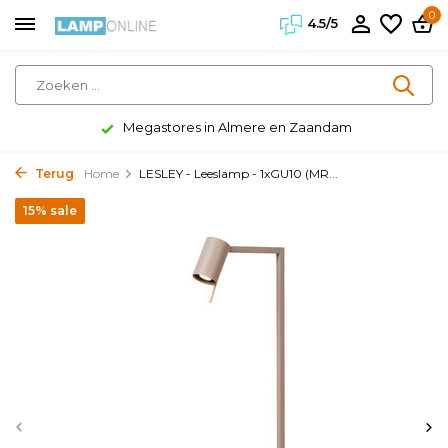
0
4.5/5
Megastores in Almere en Zaandam
Terug
Home
LESLEY - Leeslamp - 1xGU10 (MR...
15% sale