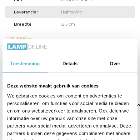
Leverancier
Lightswing
Breedte
12,5 cm
Toon meer
Vergelijk
Delen
Toestemming
Details
Over
Gerelateerde artikelen:
Deze website maakt gebruik van cookies
We gebruiken cookies om content en advertenties te
personaliseren, om functies voor social media te bieden
Twin L 90 cm wit
Single L 90 cm wit
Single L 110 cm w
en om ons websiteverkeer te analyseren. Ook delen we
informatie over uw gebruik van onze site met onze
partners voor social media, adverteren en analyse. Deze
€159,95
€109,95
€129,95
partners kunnen deze gegevens combineren met andere