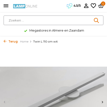
0
4.5/5
Klanten geven ons een 4.5/5
Terug
Home
Twin L 110 cm wit