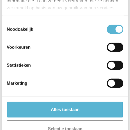
informatie die u aan ze heeft verstrekt of die ze hebben
verzameld op basis van uw gebruik van hun services.
Toestemmingsselectie
Reviews
Noodzakelijk
0
/
Based on 0 reviews
5
Voorkeuren
Er zijn nog geen reviews geschreven over dit product..
Schrijf je eigen review
Statistieken
Gerelateerde artikelen:
Marketing
Alles toestaan
Selectie toestaan