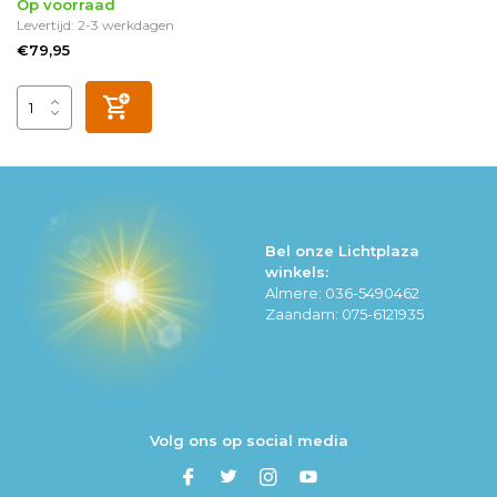
Op voorraad
Levertijd: 2-3 werkdagen
€79,95
Bel onze Lichtplaza
winkels:
Almere: 036-5490462
Zaandam: 075-6121935
Volg ons op social media