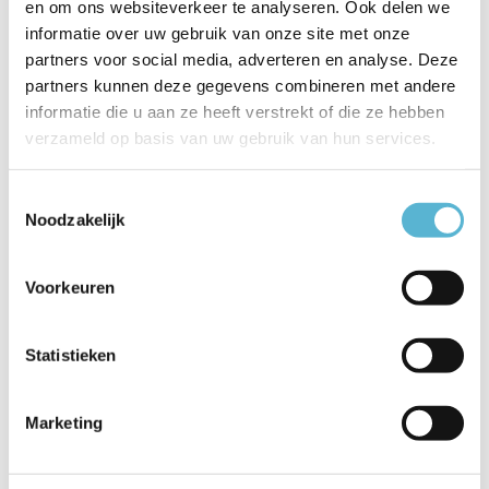
en om ons websiteverkeer te analyseren. Ook delen we
informatie over uw gebruik van onze site met onze
EAN
5411212552297
partners voor social media, adverteren en analyse. Deze
Leverancier
Lucide
partners kunnen deze gegevens combineren met andere
informatie die u aan ze heeft verstrekt of die ze hebben
Breedte
7,4
verzameld op basis van uw gebruik van hun services.
Toon meer
Toestemmingsselectie
Vergelijk
Delen
Noodzakelijk
Voorkeuren
Reviews
0
/
Based on 0 reviews
5
Statistieken
Er zijn nog geen reviews geschreven over dit product..
Marketing
Schrijf je eigen review