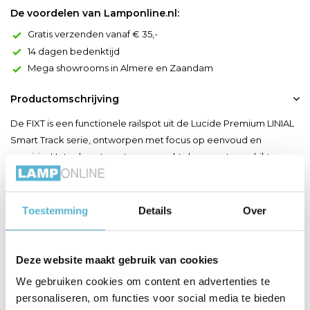
De voordelen van Lamponline.nl:
Gratis verzenden vanaf € 35,-
14 dagen bedenktijd
Mega showrooms in Almere en Zaandam
Productomschrijving
De FIXT is een functionele railspot uit de Lucide Premium LINIAL
Smart Track serie, ontworpen met focus op eenvoud en
precisie. Het robuuste ontwerp maakt deze spot geschikt voor
praktische verlichtingstoepassingen, terwijl de strakke
vormgeving perfect aansluit bij het minimalistische railsysteem.
Dankzij de verstelbaarheid kan het licht doelgeric...
Toestemming
Details
Over
Toon meer
Deze website maakt gebruik van cookies
Productspecificaties
We gebruiken cookies om content en advertenties te
personaliseren, om functies voor social media te bieden
Artikelnummer
55904/06/05