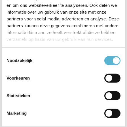
en om ons websiteverkeer te analyseren. Ook delen we
Artikelnummer
55903/12/05
informatie over uw gebruik van onze site met onze
EAN
5411212552259
partners voor social media, adverteren en analyse. Deze
partners kunnen deze gegevens combineren met andere
Leverancier
Lucide
informatie die u aan ze heeft verstrekt of die ze hebben
Breedte
1,9
verzameld op basis van uw gebruik van hun services.
Toon meer
Toestemmingsselectie
Noodzakelijk
Vergelijk
Delen
Voorkeuren
Reviews
Statistieken
0
/
Based on 0 reviews
5
Er zijn nog geen reviews geschreven over dit product..
Marketing
Schrijf je eigen review