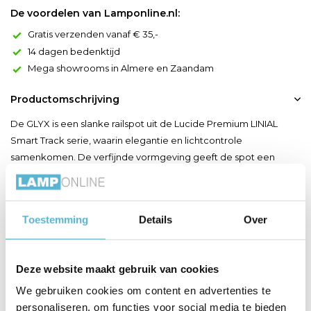
De voordelen van Lamponline.nl:
Gratis verzenden vanaf € 35,-
14 dagen bedenktijd
Mega showrooms in Almere en Zaandam
Productomschrijving
De GLYX is een slanke railspot uit de Lucide Premium LINIAL
Smart Track serie, waarin elegantie en lichtcontrole
samenkomen. De verfijnde vormgeving geeft de spot een
moderne, minimalistische uitstraling. Dankzij de draaibare en
kantelbare constructie is de GLYX perfect geschikt voor het
creëren van gerichte accenten in woon- en commerciële
Toestemming
Details
Over
omgev...
Toon meer
Deze website maakt gebruik van cookies
We gebruiken cookies om content en advertenties te
Productspecificaties
personaliseren, om functies voor social media te bieden