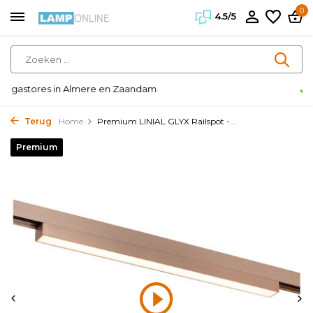
0
4.5/5
Klanten geven ons een 4.5/5
Terug
Home
Premium LINIAL GLYX Railspot -...
Premium