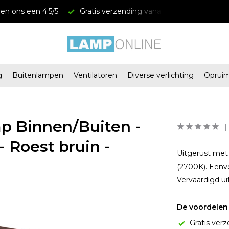
en ons een 4.5/5
Gratis verzending vanaf € 34,95
Mega
g
Buitenlampen
Ventilatoren
Diverse verlichting
Oprui
 Binnen/Buiten -
- Roest bruin -
Uitgerust met
(2700K). Eenvo
Vervaardigd ui
De voordelen 
Gratis verz