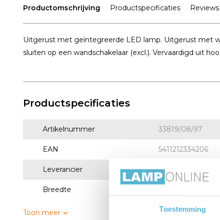
Productomschrijving
Productspecificaties
Reviews
Uitgerust met geïntegreerde LED lamp. Uitgerust met wa
sluiten op een wandschakelaar (excl.). Vervaardigd uit hoo
Productspecificaties
Artikelnummer
33819/08/97
EAN
5411212334206
Leverancier
Lucide
Breedte
18
Toestemming
Toon meer