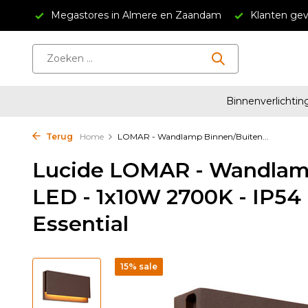
34,95
Megastores in Almere en Zaandam
Klanten gev
Binnenverlichtin
Terug
Home
LOMAR - Wandlamp Binnen/Buiten...
Lucide LOMAR - Wandlamp
LED - 1x10W 2700K - IP54 
Essential
15% sale