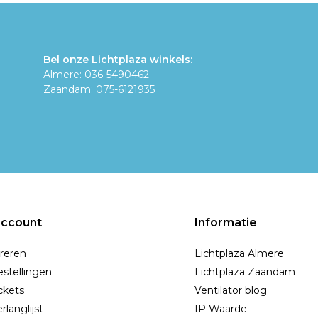
Bel onze Lichtplaza winkels:
Almere: 036-5490462
Zaandam: 075-6121935
account
Informatie
reren
Lichtplaza Almere
estellingen
Lichtplaza Zaandam
ickets
Ventilator blog
rlanglijst
IP Waarde