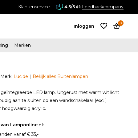
stores in Almere en Zaandam
Klantenservice
4.5/5
@
Feedbackcompany
0
Inloggen
ming
Merken
Account
aanmaken
Merk:
Lucide
Bekijk alles Buitenlampen
Account
aanmaken
 geïntegreerde LED lamp. Uitgerust met warm wit licht
udig aan te sluiten op een wandschakelaar (excl.).
t hoogwaardig acrylic.
van Lamponline.nl:
enden vanaf € 35,-