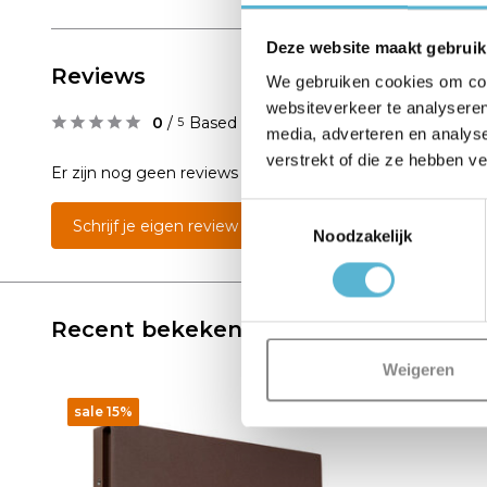
Deze website maakt gebruik
Reviews
We gebruiken cookies om cont
websiteverkeer te analyseren
0
/
Based on 0 reviews
5
media, adverteren en analys
verstrekt of die ze hebben v
Er zijn nog geen reviews geschreven over dit product..
Toestemmingsselectie
Schrijf je eigen review
Noodzakelijk
Recent bekeken
Weigeren
sale 15%