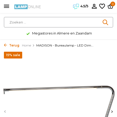
0
4.5/5
Megastores in Almere en Zaandam
Terug
Home
MADISON - Bureaulamp - LED Dim...
15% sale