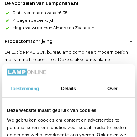
De voordelen van Lamponline.nl:
Gratis verzenden vanaf € 35,-
14 dagen bedenktijd
Mega showrooms in Almere en Zaandam
Productomschrijving
De Lucide MADISON bureaulamp combineert modern design
met slimme functionaliteit. Deze strakke bureaulamp,
vervaardigd uit hoogwaardig aluminium, biedt een elegante en
minimalistische uitstraling op je bureau of werkplek. De
geïntegreerde LED-lichtbron van 9W is dimbaar en beschikt
Toestemming
Details
Over
over dim-to-warm technologie, waarmee de kleurtemperatuur
instelba...
Toon meer
Deze website maakt gebruik van cookies
We gebruiken cookies om content en advertenties te
Productspecificaties
personaliseren, om functies voor social media te bieden
en om ons websiteverkeer te analyseren. Ook delen we