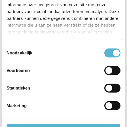
Artikelnummer
44503/06/11
informatie over uw gebruik van onze site met onze
partners voor social media, adverteren en analyse. Deze
EAN
5411212441843
partners kunnen deze gegevens combineren met andere
informatie die u aan ze heeft verstrekt of die ze hebben
Leverancier
Lucide
verzameld op basis van uw gebruik van hun services.
Breedte
5,5
Toestemmingsselectie
Toon meer
Noodzakelijk
Vergelijk
Delen
Voorkeuren
Reviews
Statistieken
0
/
Based on 0 reviews
5
Marketing
Er zijn nog geen reviews geschreven over dit product..
Schrijf je eigen review