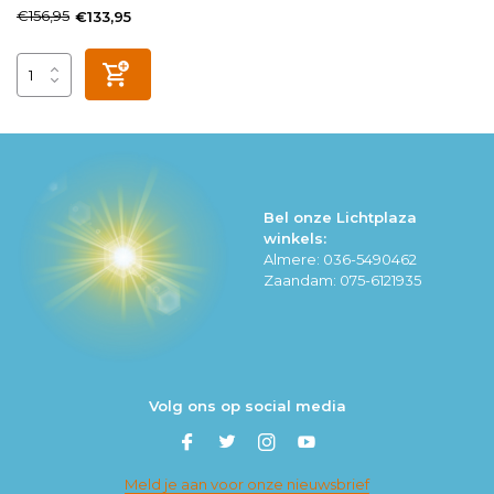
€156,95
€133,95
Bel onze Lichtplaza
winkels:
Almere: 036-5490462
Zaandam: 075-6121935
Volg ons op social media
Meld je aan voor onze nieuwsbrief