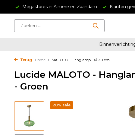
34,95
Megastores in Almere en Zaandam
Klanten gev
Binnenverlichtin
Terug
Home
MALOTO - Hanglamp - Ø 30 cm -...
Lucide MALOTO - Hanglam
- Groen
20% sale