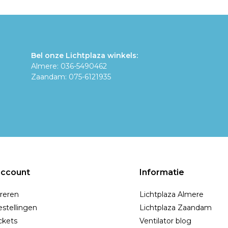
Bel onze Lichtplaza winkels:
Almere: 036-5490462
Zaandam: 075-6121935
account
Informatie
reren
Lichtplaza Almere
estellingen
Lichtplaza Zaandam
ickets
Ventilator blog