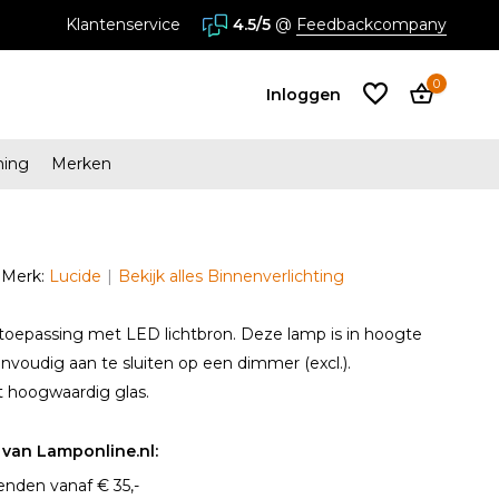
stores in Almere en Zaandam
Klantenservice
4.5/5
@
Feedbackcompany
0
Inloggen
ming
Merken
Account
aanmaken
Merk:
Lucide
Bekijk alles Binnenverlichting
Account
aanmaken
toepassing met LED lichtbron. Deze lamp is in hoogte
envoudig aan te sluiten op een dimmer (excl.).
t hoogwaardig glas.
van Lamponline.nl:
enden vanaf € 35,-