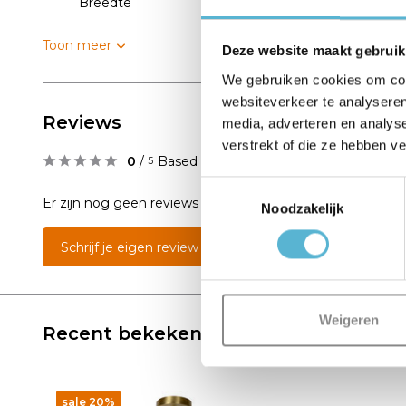
Breedte
30
Toon meer
Deze website maakt gebruik
We gebruiken cookies om cont
websiteverkeer te analyseren
Reviews
media, adverteren en analys
verstrekt of die ze hebben v
0
/
Based on 0 reviews
5
Toestemmingsselectie
Er zijn nog geen reviews geschreven over dit product..
Noodzakelijk
Schrijf je eigen review
Weigeren
Recent bekeken
sale 20%