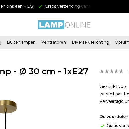
en ons een 4.5/5
Gratis verzending vanaf € 34,95
Mega
g
Buitenlampen
Ventilatoren
Diverse verlichting
Oprui
p - Ø 30 cm - 1xE27
Geschikt voor 
verstelbaar. E
Vervaardigd ui
De voordelen 
Gratis verz