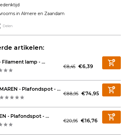
edenktijd
rooms in Almere en Zaandam
Delen
rde artikelen:
 Filament lamp - ...
€6,39
€8,45
MAREN - Plafondspot - ...
€74,95
€88,95
N - Plafondspot - ...
€16,76
€20,95