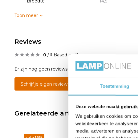
Breedte
14,5
Toon meer
Reviews
0
/
Based on 0 reviews
5
Er zijn nog geen reviews geschreven over dit product..
Schrijf je eigen review
Toestemming
Deze website maakt gebruik
Gerelateerde artikelen:
We gebruiken cookies om cont
websiteverkeer te analyseren
media, adverteren en analys
sale 16%