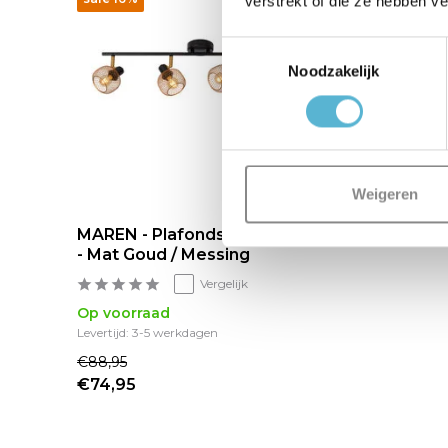
verstrekt of die ze hebben v
Toestemmingsselectie
Noodzakelijk
Weigeren
MAREN - Plafondspot - 4xE14
- Mat Goud / Messing
Vergelijk
Op voorraad
Levertijd: 3-5 werkdagen
€88,95
€74,95