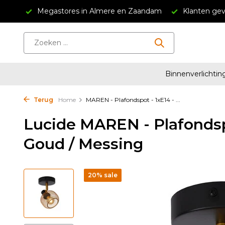
,95
Megastores in Almere en Zaandam
Klanten geven
Binnenverlichtin
Terug
Home
MAREN - Plafondspot - 1xE14 - ...
Lucide MAREN - Plafondsp
Goud / Messing
20% sale