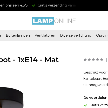
 ons een 4.5/5
Gratis verzending vanaf € 34,95
Megast
g
Buitenlampen
Ventilatoren
Diverse verlichting
Oprui
ot - 1xE14 - Mat
Geschikt voor 
kantelbaar. Ee
uit hoogwaard
De voordelen 
Gratis verz