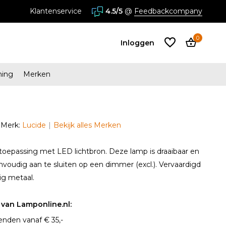
ores in Almere en Zaandam
Klantenservice
4.5/5
@
Feedbackcompany
0
Inloggen
ming
Merken
Account
aanmaken
Merk:
Lucide
Bekijk alles Merken
Account
aanmaken
toepassing met LED lichtbron. Deze lamp is draaibaar en
nvoudig aan te sluiten op een dimmer (excl.). Vervaardigd
ig metaal.
van Lamponline.nl:
enden vanaf € 35,-