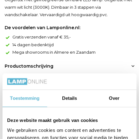
warm wit licht (3000K). Dimbaar in 3 stappen via
wandschakelaar. Vervaardigd uit hoogwaardig pvc.
De voordelen van Lamponline.nl:
Gratis verzenden vanaf € 35,-
14 dagen bedenktijd
Mega showrooms in Almere en Zaandam
Productomschrijving
Een licht dat naar beneden rolt? Stap in de wereld van Maxence
en geef met deze mooie plafonnière dat extra cachet aan je
huis. De gedraaide, pvc armatuur strekt zich uit over 35
Toestemming
Details
Over
centimeter. Let wel, Maxence laat zich niet zomaar in de hoek
zetten. Deze plafondlamp werpt een uniek licht op je favoriete
schilderij aan de muur of je pronkstuk op de ...
Deze website maakt gebruik van cookies
Toon meer
We gebruiken cookies om content en advertenties te
personaliseren, om functies voor social media te bieden