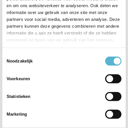
Productspecificaties
en om ons websiteverkeer te analyseren. Ook delen we
informatie over uw gebruik van onze site met onze
Artikelnummer
46199/25/30
partners voor social media, adverteren en analyse. Deze
partners kunnen deze gegevens combineren met andere
EAN
5411212460745
informatie die u aan ze heeft verstrekt of die ze hebben
verzameld op basis van uw gebruik van hun services.
Leverancier
Lucide
Breedte
46
Toestemmingsselectie
Noodzakelijk
Toon meer
Vergelijk
Delen
Voorkeuren
Statistieken
Reviews
0
/
Based on 0 reviews
5
Marketing
Er zijn nog geen reviews geschreven over dit product..