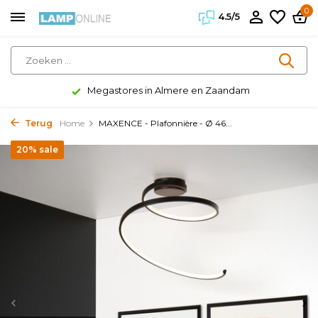
0
4.5/5
Megastores in Almere en Zaandam
Terug
Home
MAXENCE - Plafonnière - Ø 46...
20% sale