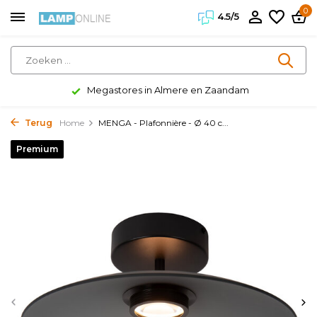
0
4.5/5
Megastores in Almere en Zaandam
Terug
Home
MENGA - Plafonnière - Ø 40 c...
Premium