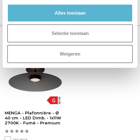
Schrijf je eigen review
Alles toestaan
Selectie toestaan
Recent bekeken
Weigeren
Premium
MENGA - Plafonnière - Ø
40 cm - LED Dimb. - 1x11W
2700K - Fumé - Premium
Vergelijk