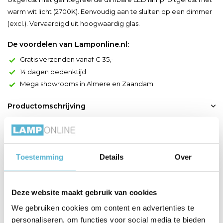
warm wit licht (2700K). Eenvoudig aan te sluiten op een dimmer
(excl.). Vervaardigd uit hoogwaardig glas.
De voordelen van Lamponline.nl:
Gratis verzenden vanaf € 35,-
14 dagen bedenktijd
Mega showrooms in Almere en Zaandam
Productomschrijving
Genieten van een magistraal streepje licht doe je met Menga.
Deze originele plafondlamp uit hoogwaardig, satijnmat
gekleurd glas is voorzien van een ingebouwde lens voor een
Toestemming
Details
Over
uniek schouwspel. Enerzijds genereert Menga een duidelijk
afgelijnde neerwaartse lichtbundel en anderzijds straalt een
zacht diffuus licht naar boven. Door de plafondverlichtin...
Deze website maakt gebruik van cookies
Toon meer
We gebruiken cookies om content en advertenties te
personaliseren, om functies voor social media te bieden