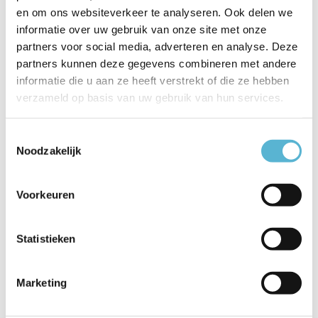
en om ons websiteverkeer te analyseren. Ook delen we
Productspecificaties
informatie over uw gebruik van onze site met onze
partners voor social media, adverteren en analyse. Deze
Artikelnummer
25117/10/65
partners kunnen deze gegevens combineren met andere
EAN
5411212251237
informatie die u aan ze heeft verstrekt of die ze hebben
verzameld op basis van uw gebruik van hun services.
Leverancier
Lucide
Breedte
40
Toestemmingsselectie
Noodzakelijk
Toon meer
Vergelijk
Delen
Voorkeuren
Statistieken
Reviews
0
/
Based on 0 reviews
5
Marketing
Er zijn nog geen reviews geschreven over dit product..