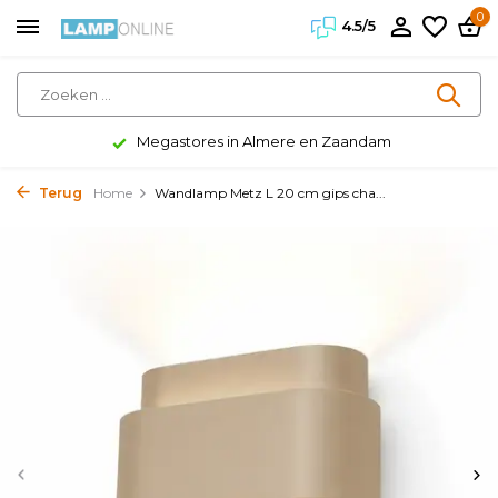
0
4.5/5
Megastores in Almere en Zaandam
Terug
Home
Wandlamp Metz L 20 cm gips cha...