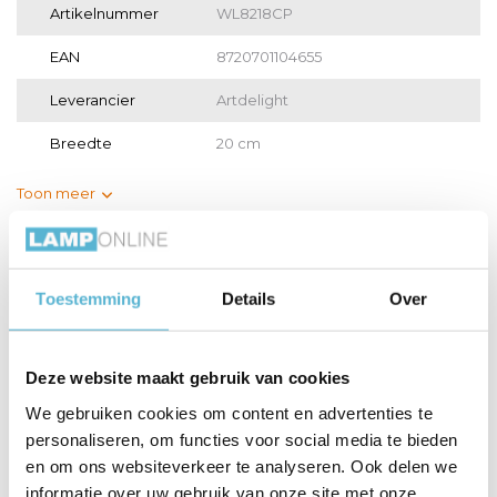
Artikelnummer
WL8218CP
EAN
8720701104655
Leverancier
Artdelight
Breedte
20 cm
Toon meer
Vergelijk
Delen
Toestemming
Details
Over
Gerelateerde artikelen:
Deze website maakt gebruik van cookies
We gebruiken cookies om content en advertenties te
personaliseren, om functies voor social media te bieden
LED G9 lamp 4
LED G9 lamp 4.5
LED G9 lamp 3
Watt DIM
Watt 3...
Watt 3 s...
en om ons websiteverkeer te analyseren. Ook delen we
informatie over uw gebruik van onze site met onze