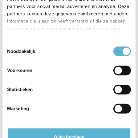
partners voor social media, adverteren en analyse. Deze
€13,95
€13,95
€9,95
€9,95
€8,95
partners kunnen deze gegevens combineren met andere
informatie die u aan ze heeft verstrekt of die ze hebben
verzameld op basis van uw gebruik van hun services.
Toestemmingsselectie
Noodzakelijk
Reviews
0
/
Based on 0 reviews
5
Voorkeuren
Er zijn nog geen reviews geschreven over dit product..
Statistieken
Schrijf je eigen review
Marketing
Gerelateerde artikelen:
Alles toestaan