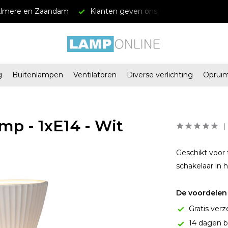
Almere en Zaandam
Klanten geven ons een 4.5/5
Grat
g
Buitenlampen
Ventilatoren
Diverse verlichting
Oprui
p - 1xE14 - Wit
Geschikt voor 
schakelaar in 
De voordelen 
Gratis verz
14 dagen b