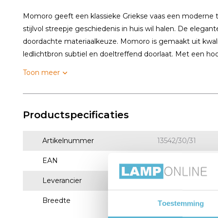
Momoro geeft een klassieke Griekse vaas een moderne twi
stijlvol streepje geschiedenis in huis wil halen. De ele
doordachte materiaalkeuze. Momoro is gemaakt uit kwalita
ledlichtbron subtiel en doeltreffend doorlaat. Met een hoo
Toon meer
Productspecificaties
Artikelnummer
13542/30/31
EAN
5411212134509
Leverancier
Lucide
Breedte
19,7
Toestemming