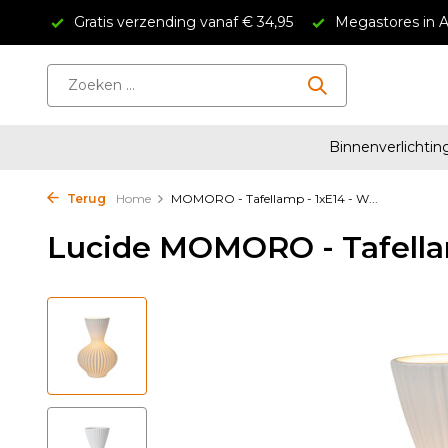
4.5/5
Gratis verzending vanaf € 34,95
Megastores in 
Binnenverlichtin
Terug
Home
MOMORO - Tafellamp - 1xE14 - W...
Lucide MOMORO - Tafellam