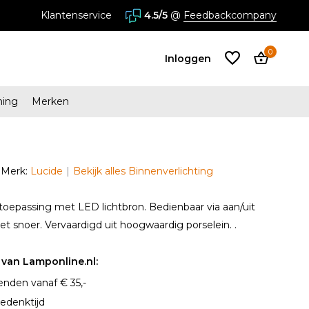
is verzending vanaf € 34,95
Klantenservice
4.5/5
Megastores in Almere en Zaa
@
Feedbackcompany
0
Inloggen
ming
Merken
Account
aanmaken
Merk:
Lucide
Bekijk alles Binnenverlichting
Account
aanmaken
toepassing met LED lichtbron. Bedienbaar via aan/uit
het snoer. Vervaardigd uit hoogwaardig porselein. .
van Lamponline.nl:
enden vanaf € 35,-
edenktijd