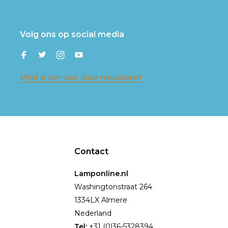
Volg ons op social media
Meld je aan voor onze nieuwsbrief
Contact
Lamponline.nl
Washingtonstraat 264
1334LX Almere
Nederland
Tel:
+31 (0)36-5328394