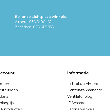
Bel onze Lichtplaza winkels:
Almere: 036-5490462
Zaandam: 075-6121935
account
Informatie
reren
Lichtplaza Almere
estellingen
Lichtplaza Zaandam
ickets
Ventilator blog
rlanglijst
IP Waarde
ijk producten
Lampenwinkels