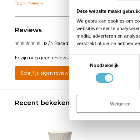
Toon meer
Deze website maakt gebruik
We gebruiken cookies om cont
websiteverkeer te analyseren
Reviews
media, adverteren en analys
0
/
Based on 0 reviews
verstrekt of die ze hebben v
5
Er zijn nog geen reviews geschreven over dit product..
Toestemmingsselectie
Noodzakelijk
Schrijf je eigen review
Recent bekeken
Weigeren