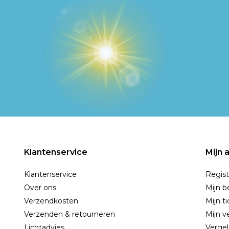
Klantenservice
Mijn 
Klantenservice
Regist
Over ons
Mijn b
Verzendkosten
Mijn t
Verzenden & retourneren
Mijn ve
Lichtadvies
Vergel