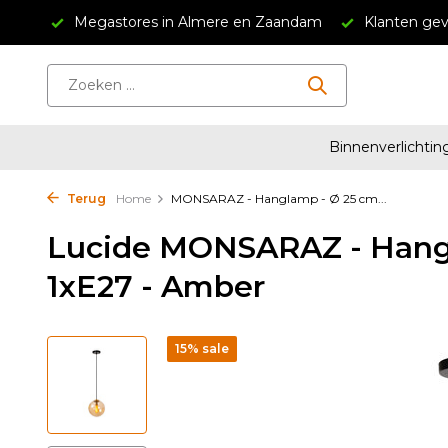
34,95
Megastores in Almere en Zaandam
Klanten gev
Binnenverlichtin
Terug
Home
MONSARAZ - Hanglamp - Ø 25 cm...
Lucide MONSARAZ - Hangl
1xE27 - Amber
15% sale