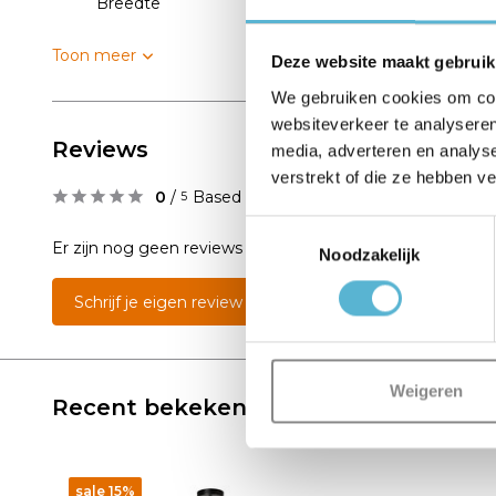
Breedte
25
Toon meer
Deze website maakt gebruik
We gebruiken cookies om cont
websiteverkeer te analyseren
Reviews
media, adverteren en analys
verstrekt of die ze hebben v
0
/
Based on 0 reviews
5
Toestemmingsselectie
Er zijn nog geen reviews geschreven over dit product..
Noodzakelijk
Schrijf je eigen review
Weigeren
Recent bekeken
sale 15%