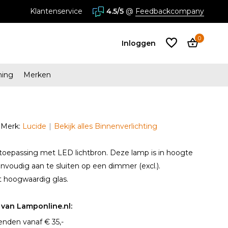
stores in Almere en Zaandam
Klantenservice
4.5/5
@
Feedbackcompany
0
Inloggen
ming
Merken
Account
aanmaken
Merk:
Lucide
Bekijk alles Binnenverlichting
Account
aanmaken
toepassing met LED lichtbron. Deze lamp is in hoogte
envoudig aan te sluiten op een dimmer (excl.).
t hoogwaardig glas.
van Lamponline.nl:
enden vanaf € 35,-