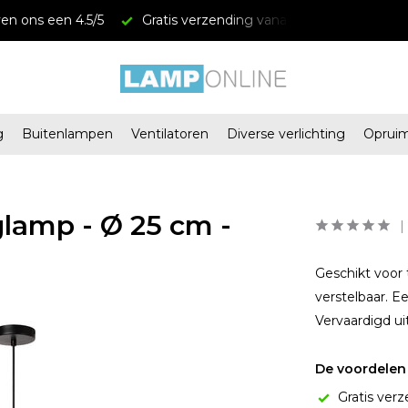
en ons een 4.5/5
Gratis verzending vanaf € 34,95
Mega
g
Buitenlampen
Ventilatoren
Diverse verlichting
Oprui
amp - Ø 25 cm -
Geschikt voor 
verstelbaar. E
Vervaardigd ui
De voordelen 
Gratis verz