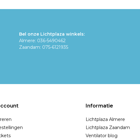
Bel onze Lichtplaza winkels:
Almere: 036-5490462
Zaandam: 075-6121935
account
Informatie
reren
Lichtplaza Almere
estellingen
Lichtplaza Zaandam
ickets
Ventilator blog