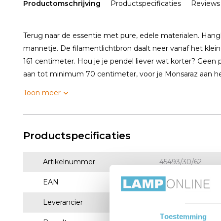
Productomschrijving
Productspecificaties
Reviews
Terug naar de essentie met pure, edele materialen. Hangl
mannetje. De filamentlichtbron daalt neer vanaf het klei
161 centimeter. Hou je je pendel liever wat korter? Geen
aan tot minimum 70 centimeter, voor je Monsaraz aan het
Toon meer
Productspecificaties
Artikelnummer
45493/30/62
EAN
5411212452405
Leverancier
Lucide
Toestemming