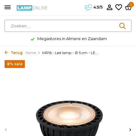
0
4.5/5
Megastores in Almere en Zaandam
Terug
Home
MR16 - Led lamp - Ø 5 cm - LE...
8% sale