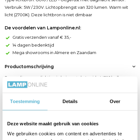
Verbruik: 5W / 230V. Lichtopbrengst van 320 lumen. Warm wit
licht (2700K). Deze lichtbron is niet dimbaar
De voordelen van Lamponline.nl:
Gratis verzenden vanaf € 35,-
14 dagen bedenktijd
Mega showrooms in Almere en Zaandam
Productomschrijving
Breng slimme verlichting in huis met de Lucide MR16 ledlamp.
Deze GU10-lichtbron combineert efficiëntie met stijl en is
uitgerust met een dag/nacht-sensor. De lichtbron zal dus
automatich aan gaan bij schemering en overdag uitgaan. Met
Toestemming
Details
Over
een verbruik van 5W en een warmwitte lichtkleur van 2700K
zorgt deze ledlamp voor sfeervol en energiezuinig licht...
Deze website maakt gebruik van cookies
Toon meer
We gebruiken cookies om content en advertenties te