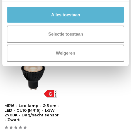
Schrijf je eigen review
Alles toestaan
Selectie toestaan
Recent bekeken
sale 8%
Weigeren
MR16 - Led lamp - Ø 5 cm -
LED - GU10 (MR16) - 1x5W
2700K - Dag/nacht sensor
- Zwart