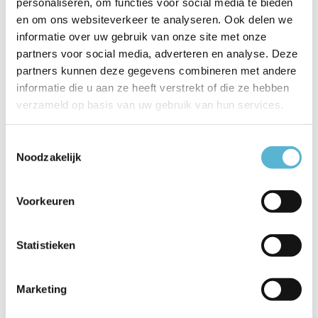
personaliseren, om functies voor social media te bieden
Productspecificaties
en om ons websiteverkeer te analyseren. Ook delen we
informatie over uw gebruik van onze site met onze
Artikelnummer
49096/05/30
partners voor social media, adverteren en analyse. Deze
partners kunnen deze gegevens combineren met andere
EAN
5411212491794
informatie die u aan ze heeft verstrekt of die ze hebben
Leverancier
Lucide
verzameld op basis van uw gebruik van hun services.
Breedte
5
Toestemmingsselectie
Noodzakelijk
Toon meer
Vergelijk
Delen
Voorkeuren
Statistieken
Reviews
0
/
Based on 0 reviews
5
Marketing
Er zijn nog geen reviews geschreven over dit product..