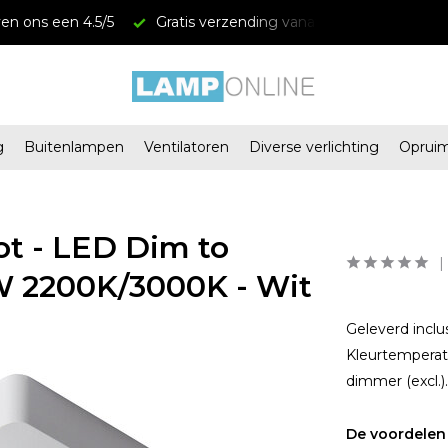
en ons een 4.5/5
Gratis verzending vanaf € 34,95
Mega
g
Buitenlampen
Ventilatoren
Diverse verlichting
Oprui
ot - LED Dim to
W 2200K/3000K - Wit
Geleverd inclu
Kleurtemperat
dimmer (excl.)
De voordelen 