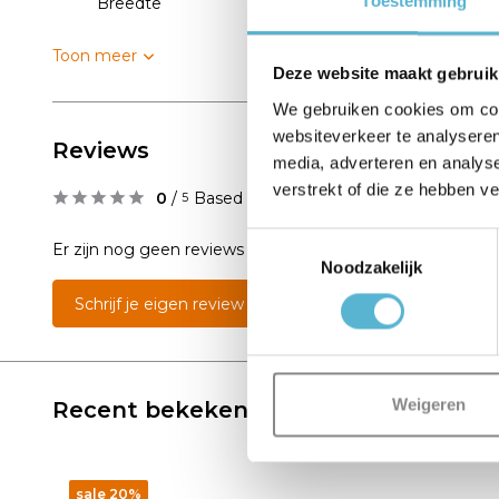
Toestemming
Breedte
10
Toon meer
Deze website maakt gebruik
We gebruiken cookies om cont
websiteverkeer te analyseren
Reviews
media, adverteren en analys
verstrekt of die ze hebben v
0
/
Based on 0 reviews
5
Toestemmingsselectie
Er zijn nog geen reviews geschreven over dit product..
Noodzakelijk
Schrijf je eigen review
Weigeren
Recent bekeken
sale 20%