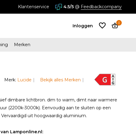
stores in Almere en Zaandam
Klantenservice
4.5/5
@
Feedbackcompany
0
Inloggen
ming
Merken
Account
aanmaken
Account
Merk:
Lucide
Bekijk alles Merken
aanmaken
sief dimbare lichtbron. dim to warm, dimt naar warmere
uur (2200k-3000k). Eenvoudig aan te sluiten op een
. Vervaardigd uit hoogwaardig aluminium.
van Lamponline.nl: