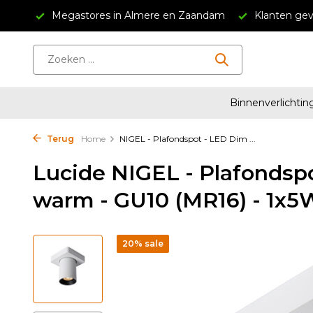
34,95
Megastores in Almere en Zaandam
Klanten gev
Binnenverlichtin
Terug
Home
NIGEL - Plafondspot - LED Dim ...
Lucide NIGEL - Plafondsp
warm - GU10 (MR16) - 1x5
20% sale