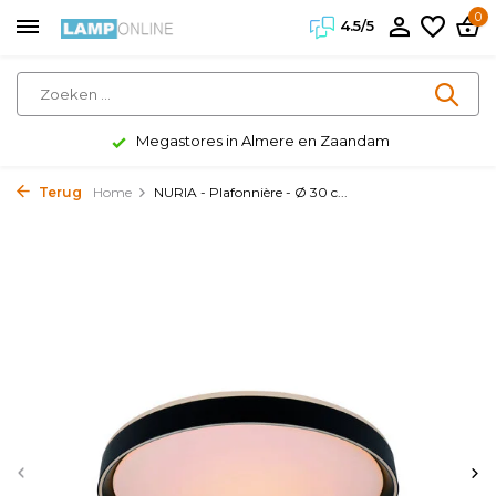
0
4.5/5
Megastores in Almere en Zaandam
Terug
Home
NURIA - Plafonnière - Ø 30 c...