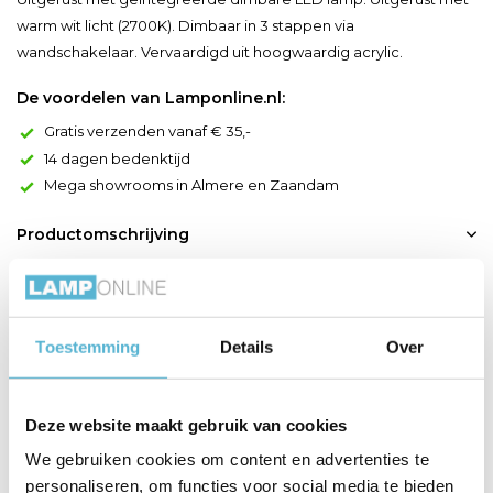
warm wit licht (2700K). Dimbaar in 3 stappen via
wandschakelaar. Vervaardigd uit hoogwaardig acrylic.
De voordelen van Lamponline.nl:
Gratis verzenden vanaf € 35,-
14 dagen bedenktijd
Mega showrooms in Almere en Zaandam
Productomschrijving
Nuria is een bijzonder moderne plafonnière vervaardigd uit
hoogwaardig acrylaat. Dit maakt haar vederlicht en laat het licht
van de geïntegreerde ledlamp met warm wit licht goed door
Toestemming
Details
Over
schijnen. Met een diameter van 30 centimeter is deze elegante
dame je perfecte compagnon in de keuken, woonkamer of hal.
Op cruciale momenten voorziet ze met 1440 lu...
Deze website maakt gebruik van cookies
Toon meer
We gebruiken cookies om content en advertenties te
personaliseren, om functies voor social media te bieden