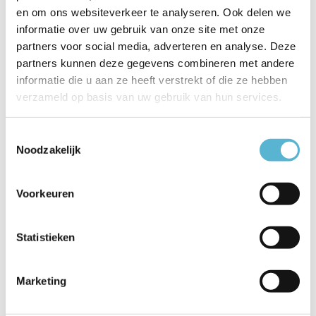
en om ons websiteverkeer te analyseren. Ook delen we
Productspecificaties
informatie over uw gebruik van onze site met onze
partners voor social media, adverteren en analyse. Deze
Artikelnummer
79182/18/30
partners kunnen deze gegevens combineren met andere
EAN
5411212791757
informatie die u aan ze heeft verstrekt of die ze hebben
verzameld op basis van uw gebruik van hun services.
Leverancier
Lucide
Breedte
30
Toestemmingsselectie
Noodzakelijk
Toon meer
Vergelijk
Delen
Voorkeuren
Statistieken
Reviews
0
/
Based on 0 reviews
5
Marketing
Er zijn nog geen reviews geschreven over dit product..