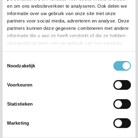
Productspecificaties
en om ons websiteverkeer te analyseren. Ook delen we
informatie over uw gebruik van onze site met onze
Artikelnummer
79182/36/30
partners voor social media, adverteren en analyse. Deze
partners kunnen deze gegevens combineren met andere
EAN
5411212791795
informatie die u aan ze heeft verstrekt of die ze hebben
verzameld op basis van uw gebruik van hun services.
Leverancier
Lucide
Breedte
50
Toestemmingsselectie
Noodzakelijk
Toon meer
Vergelijk
Delen
Voorkeuren
Statistieken
Reviews
0
/
Based on 0 reviews
5
Marketing
Er zijn nog geen reviews geschreven over dit product..