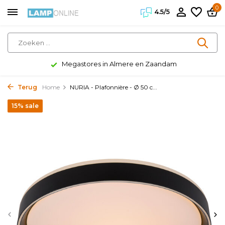
0
4.5/5
Megastores in Almere en Zaandam
Terug
Home
NURIA - Plafonnière - Ø 50 c...
15% sale