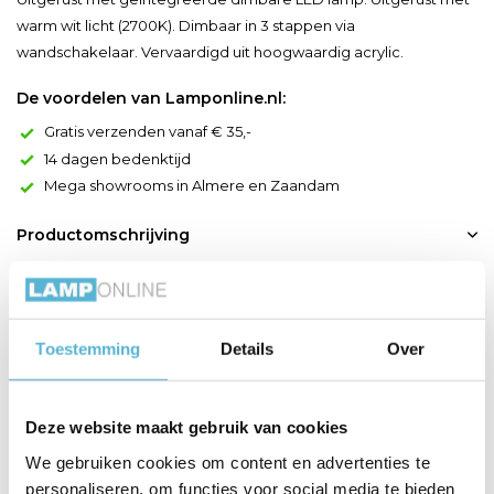
warm wit licht (2700K). Dimbaar in 3 stappen via
wandschakelaar. Vervaardigd uit hoogwaardig acrylic.
De voordelen van Lamponline.nl:
Gratis verzenden vanaf € 35,-
14 dagen bedenktijd
Mega showrooms in Almere en Zaandam
Productomschrijving
Nuria is een bijzonder moderne plafonnière vervaardigd uit
hoogwaardig acrylaat. Dit maakt haar vederlicht en laat het licht
van de geïntegreerde ledlamp met warm wit licht goed door
Toestemming
Details
Over
schijnen. Met een diameter van 50 centimeter is deze elegante
dame je perfecte compagnon in de keuken, woonkamer of hal.
Op cruciale momenten voorziet ze met 2880 lu...
Deze website maakt gebruik van cookies
Toon meer
We gebruiken cookies om content en advertenties te
personaliseren, om functies voor social media te bieden