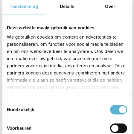
Productspecificaties
Toestemming
Details
Over
Artikelnummer
PL1825G
Deze website maakt gebruik van cookies
EAN
8720143023248
We gebruiken cookies om content en advertenties te
Leverancier
Freelight
personaliseren, om functies voor social media te bieden
en om ons websiteverkeer te analyseren. Ook delen we
Breedte
26 cm
informatie over uw gebruik van onze site met onze
partners voor social media, adverteren en analyse. Deze
Toon meer
partners kunnen deze gegevens combineren met andere
Vergelijk
Delen
informatie die u aan ze heeft verstrekt of die ze hebben
verzameld op basis van uw gebruik van hun services.
Gerelateerde artikelen:
Toestemmingsselectie
Noodzakelijk
Voorkeuren