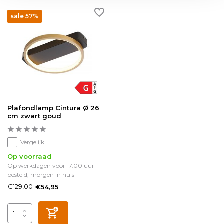
sale 57%
Plafondlamp Cintura Ø 26
cm zwart goud
Vergelijk
Op voorraad
Op werkdagen voor 17.00 uur
besteld, morgen in huis
€129,00
€54,95