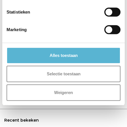
Plafondlamp
Plafondlamp
Piazza vie...
Piazza vie...
Statistieken
€229,00
€199,00
Marketing
Alles toestaan
Reviews
0
/
Based on 0 reviews
5
Selectie toestaan
Er zijn nog geen reviews geschreven over dit product..
Weigeren
Schrijf je eigen review
Recent bekeken