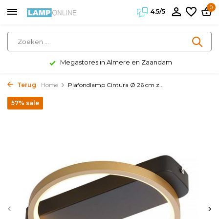
0
4.5/5
Megastores in Almere en Zaandam
Terug
Home
Plafondlamp Cintura Ø 26 cm z...
57% sale