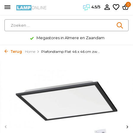
0
4.5/5
Megastores in Almere en Zaandam
Terug
Home
Plafondlamp Flat 46 x 46 cm zw...