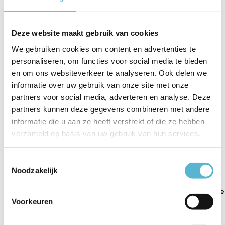
Artikelnummer
14755-18
EAN
4043689968052
Deze website maakt gebruik van cookies
Leverancier
Paul Neuhaus
We gebruiken cookies om content en advertenties te
personaliseren, om functies voor social media te bieden
Breedte
45.5 cm
en om ons websiteverkeer te analyseren. Ook delen we
informatie over uw gebruik van onze site met onze
Toon meer
partners voor social media, adverteren en analyse. Deze
Vergelijk
Delen
partners kunnen deze gegevens combineren met andere
informatie die u aan ze heeft verstrekt of die ze hebben
verzameld op basis van uw gebruik van hun services.
Gerelateerde artikelen:
Toestemmingsselectie
Noodzakelijk
LEX - Plafonnière
Plafondlamp Iven
Plafondlamp Iven
Ø ...
Voorkeuren
101 x...
54 x ...